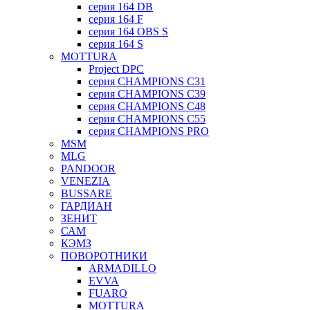
серия 164 DB
серия 164 F
серия 164 OBS S
серия 164 S
MOTTURA
Project DPC
серия CHAMPIONS C31
серия CHAMPIONS C39
серия CHAMPIONS C48
серия CHAMPIONS C55
серия CHAMPIONS PRO
MSM
MLG
PANDOOR
VENEZIA
BUSSARE
ГАРДИАН
ЗЕНИТ
САМ
КЭМЗ
ПОВОРОТНИКИ
ARMADILLO
EVVA
FUARO
MOTTURA