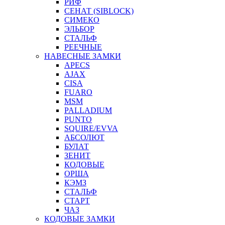
РИФ
СЕНАТ (SIBLOCK)
СИМЕКО
ЭЛЬБОР
СТАЛЬФ
РЕЕЧНЫЕ
НАВЕСНЫЕ ЗАМКИ
APECS
AJAX
CISA
FUARO
MSM
PALLADIUM
PUNTO
SQUIRE/EVVA
АБСОЛЮТ
БУЛАТ
ЗЕНИТ
КОДОВЫЕ
ОРША
КЭМЗ
СТАЛЬФ
СТАРТ
ЧАЗ
КОДОВЫЕ ЗАМКИ