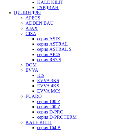
KALE KILIT
ГАРДИАН
ЦИЛИНДРЫ
APECS
ADDEN BAU
AJAX
CISA
серия ASIX
серия ASTRAL
серия ASTRAL S
серия AP4S
серия RS3 S
DOM
EVVA
ICS
EVVA 3KS
EVVA 4KS
EVVA MCS
FUARO
серия 100 Z
серия 200 Z
серия D-PRO
серия D-PROTERM
KALE KILIT
серия 164 B