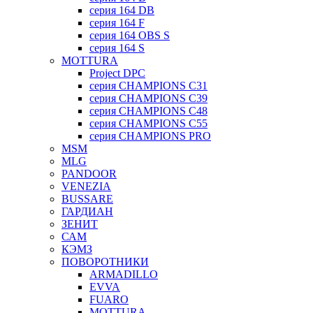
серия 164 DB
серия 164 F
серия 164 OBS S
серия 164 S
MOTTURA
Project DPC
серия CHAMPIONS C31
серия CHAMPIONS C39
серия CHAMPIONS C48
серия CHAMPIONS C55
серия CHAMPIONS PRO
MSM
MLG
PANDOOR
VENEZIA
BUSSARE
ГАРДИАН
ЗЕНИТ
САМ
КЭМЗ
ПОВОРОТНИКИ
ARMADILLO
EVVA
FUARO
MOTTURA