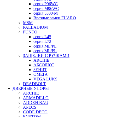
серия P96WC
серия M96WC
серия 5300-M
Врезные замки FUARO
MSM
PALLADIUM
PUNTO
серия L45
серия L72
серия ML/PL
серия ML/PL
ЗАЩЕЛКИ С РУЧКАМИ
ARCHIE
АБСОЛЮТ
ЗЕНИТ
ОМЕГА
VEGA LUKS
DEADBOLT
ДВЕРНЫЕ УПОРЫ
ARCHIE
ARMADILLO
ADDEN BAU
APECS
CODE DECO
FANTOM