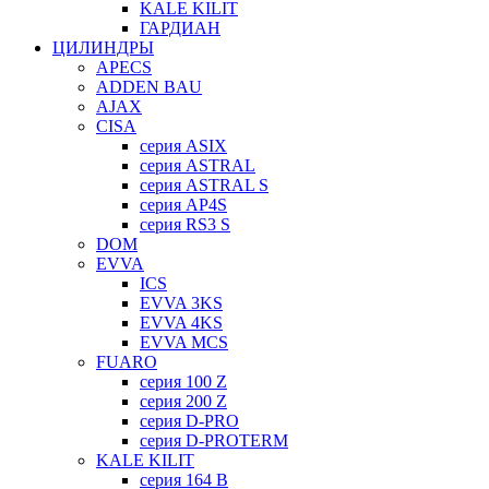
KALE KILIT
ГАРДИАН
ЦИЛИНДРЫ
APECS
ADDEN BAU
AJAX
CISA
серия ASIX
серия ASTRAL
серия ASTRAL S
серия AP4S
серия RS3 S
DOM
EVVA
ICS
EVVA 3KS
EVVA 4KS
EVVA MCS
FUARO
серия 100 Z
серия 200 Z
серия D-PRO
серия D-PROTERM
KALE KILIT
серия 164 B