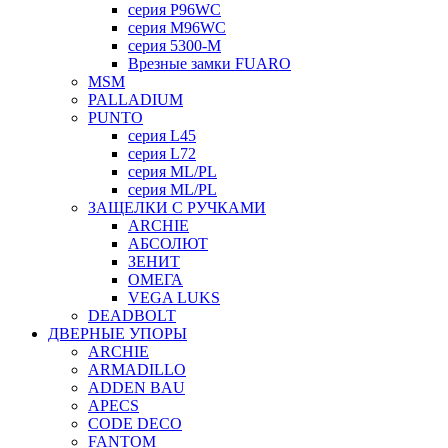
серия P96WC
серия M96WC
серия 5300-M
Врезные замки FUARO
MSM
PALLADIUM
PUNTO
серия L45
серия L72
серия ML/PL
серия ML/PL
ЗАЩЕЛКИ С РУЧКАМИ
ARCHIE
АБСОЛЮТ
ЗЕНИТ
ОМЕГА
VEGA LUKS
DEADBOLT
ДВЕРНЫЕ УПОРЫ
ARCHIE
ARMADILLO
ADDEN BAU
APECS
CODE DECO
FANTOM