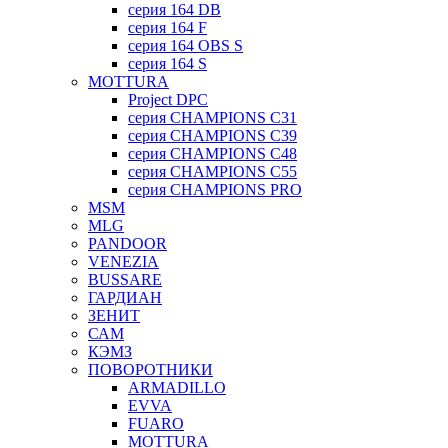
серия 164 DB
серия 164 F
серия 164 OBS S
серия 164 S
MOTTURA
Project DPC
серия CHAMPIONS C31
серия CHAMPIONS C39
серия CHAMPIONS C48
серия CHAMPIONS C55
серия CHAMPIONS PRO
MSM
MLG
PANDOOR
VENEZIA
BUSSARE
ГАРДИАН
ЗЕНИТ
САМ
КЭМЗ
ПОВОРОТНИКИ
ARMADILLO
EVVA
FUARO
MOTTURA