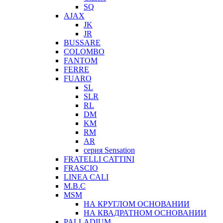
SQ
AJAX
JK
JR
BUSSARE
COLOMBO
FANTOM
FERRE
FUARO
SL
SLR
RL
DM
KM
RM
AR
серия Sensation
FRATELLI CATTINI
FRASCIO
LINEA CALI
M.B.C
MSM
НА КРУГЛОМ ОСНОВАНИИ
НА КВАДРАТНОМ ОСНОВАНИИ
PALLADIUM