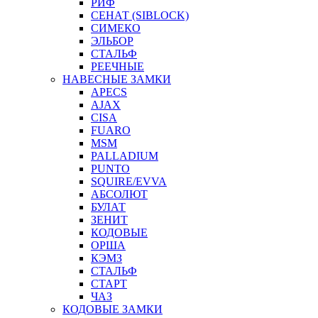
РИФ
СЕНАТ (SIBLOCK)
СИМЕКО
ЭЛЬБОР
СТАЛЬФ
РЕЕЧНЫЕ
НАВЕСНЫЕ ЗАМКИ
APECS
AJAX
CISA
FUARO
MSM
PALLADIUM
PUNTO
SQUIRE/EVVA
АБСОЛЮТ
БУЛАТ
ЗЕНИТ
КОДОВЫЕ
ОРША
КЭМЗ
СТАЛЬФ
СТАРТ
ЧАЗ
КОДОВЫЕ ЗАМКИ