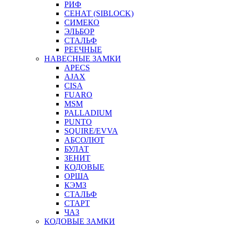
РИФ
СЕНАТ (SIBLOCK)
СИМЕКО
ЭЛЬБОР
СТАЛЬФ
РЕЕЧНЫЕ
НАВЕСНЫЕ ЗАМКИ
APECS
AJAX
CISA
FUARO
MSM
PALLADIUM
PUNTO
SQUIRE/EVVA
АБСОЛЮТ
БУЛАТ
ЗЕНИТ
КОДОВЫЕ
ОРША
КЭМЗ
СТАЛЬФ
СТАРТ
ЧАЗ
КОДОВЫЕ ЗАМКИ