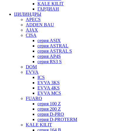
KALE KILIT
ГАРДИАН
ЦИЛИНДРЫ
APECS
ADDEN BAU
AJAX
CISA
серия ASIX
серия ASTRAL
серия ASTRAL S
серия AP4S
серия RS3 S
DOM
EVVA
ICS
EVVA 3KS
EVVA 4KS
EVVA MCS
FUARO
серия 100 Z
серия 200 Z
серия D-PRO
серия D-PROTERM
KALE KILIT
серия 164 B