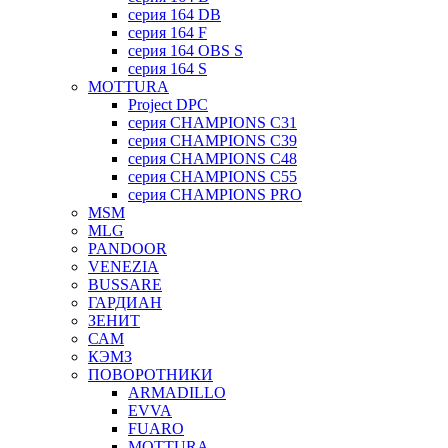
серия 164 DB
серия 164 F
серия 164 OBS S
серия 164 S
MOTTURA
Project DPC
серия CHAMPIONS C31
серия CHAMPIONS C39
серия CHAMPIONS C48
серия CHAMPIONS C55
серия CHAMPIONS PRO
MSM
MLG
PANDOOR
VENEZIA
BUSSARE
ГАРДИАН
ЗЕНИТ
САМ
КЭМЗ
ПОВОРОТНИКИ
ARMADILLO
EVVA
FUARO
MOTTURA