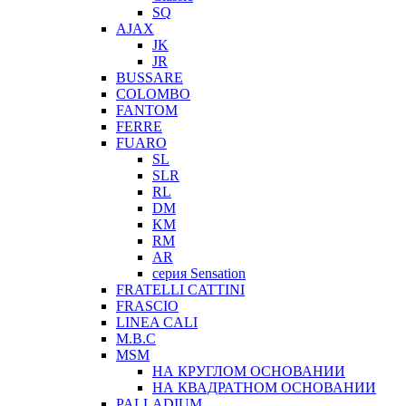
SQ
AJAX
JK
JR
BUSSARE
COLOMBO
FANTOM
FERRE
FUARO
SL
SLR
RL
DM
KM
RM
AR
серия Sensation
FRATELLI CATTINI
FRASCIO
LINEA CALI
M.B.C
MSM
НА КРУГЛОМ ОСНОВАНИИ
НА КВАДРАТНОМ ОСНОВАНИИ
PALLADIUM