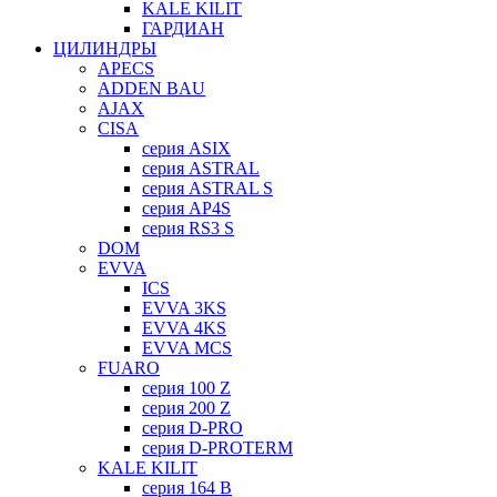
KALE KILIT
ГАРДИАН
ЦИЛИНДРЫ
APECS
ADDEN BAU
AJAX
CISA
серия ASIX
серия ASTRAL
серия ASTRAL S
серия AP4S
серия RS3 S
DOM
EVVA
ICS
EVVA 3KS
EVVA 4KS
EVVA MCS
FUARO
серия 100 Z
серия 200 Z
серия D-PRO
серия D-PROTERM
KALE KILIT
серия 164 B