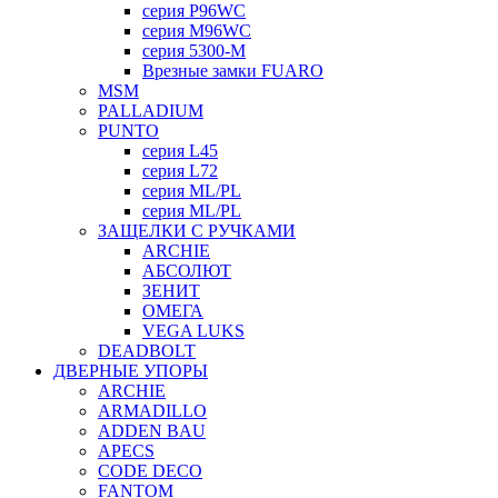
серия P96WC
серия M96WC
серия 5300-M
Врезные замки FUARO
MSM
PALLADIUM
PUNTO
серия L45
серия L72
серия ML/PL
серия ML/PL
ЗАЩЕЛКИ С РУЧКАМИ
ARCHIE
АБСОЛЮТ
ЗЕНИТ
ОМЕГА
VEGA LUKS
DEADBOLT
ДВЕРНЫЕ УПОРЫ
ARCHIE
ARMADILLO
ADDEN BAU
APECS
CODE DECO
FANTOM