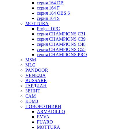
серия 164 DB
серия 164 F
серия 164 OBS S
серия 164 S
MOTTURA
Project DPC
серия CHAMPIONS C31
серия CHAMPIONS C39
серия CHAMPIONS C48
серия CHAMPIONS C55
серия CHAMPIONS PRO
MSM
MLG
PANDOOR
VENEZIA
BUSSARE
ГАРДИАН
ЗЕНИТ
САМ
КЭМЗ
ПОВОРОТНИКИ
ARMADILLO
EVVA
FUARO
MOTTURA