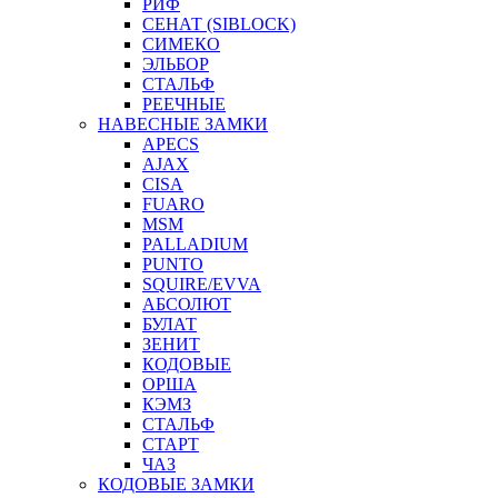
РИФ
СЕНАТ (SIBLOCK)
СИМЕКО
ЭЛЬБОР
СТАЛЬФ
РЕЕЧНЫЕ
НАВЕСНЫЕ ЗАМКИ
APECS
AJAX
CISA
FUARO
MSM
PALLADIUM
PUNTO
SQUIRE/EVVA
АБСОЛЮТ
БУЛАТ
ЗЕНИТ
КОДОВЫЕ
ОРША
КЭМЗ
СТАЛЬФ
СТАРТ
ЧАЗ
КОДОВЫЕ ЗАМКИ