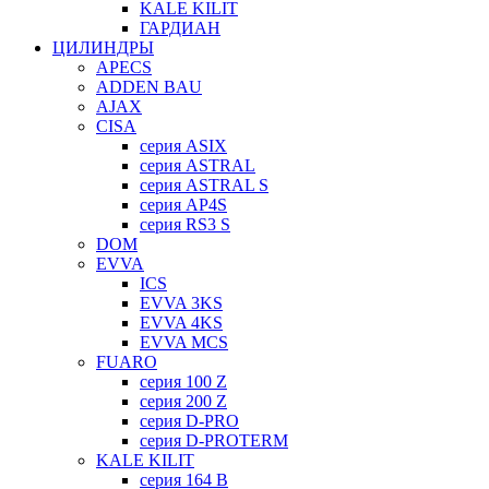
KALE KILIT
ГАРДИАН
ЦИЛИНДРЫ
APECS
ADDEN BAU
AJAX
CISA
серия ASIX
серия ASTRAL
серия ASTRAL S
серия AP4S
серия RS3 S
DOM
EVVA
ICS
EVVA 3KS
EVVA 4KS
EVVA MCS
FUARO
серия 100 Z
серия 200 Z
серия D-PRO
серия D-PROTERM
KALE KILIT
серия 164 B