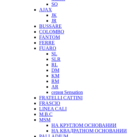
SQ
AJAX
JK
JR
BUSSARE
COLOMBO
FANTOM
FERRE
FUARO
SL
SLR
RL
DM
KM
RM
AR
серия Sensation
FRATELLI CATTINI
FRASCIO
LINEA CALI
M.B.C
MSM
НА КРУГЛОМ ОСНОВАНИИ
НА КВАДРАТНОМ ОСНОВАНИИ
PALLADIUM