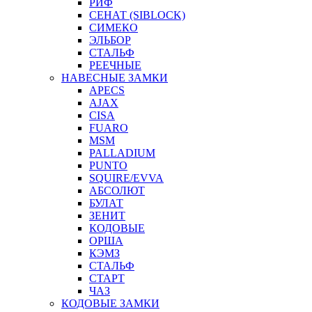
РИФ
СЕНАТ (SIBLOCK)
СИМЕКО
ЭЛЬБОР
СТАЛЬФ
РЕЕЧНЫЕ
НАВЕСНЫЕ ЗАМКИ
APECS
AJAX
CISA
FUARO
MSM
PALLADIUM
PUNTO
SQUIRE/EVVA
АБСОЛЮТ
БУЛАТ
ЗЕНИТ
КОДОВЫЕ
ОРША
КЭМЗ
СТАЛЬФ
СТАРТ
ЧАЗ
КОДОВЫЕ ЗАМКИ