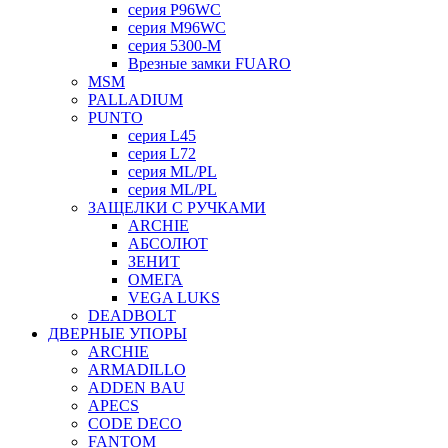
серия P96WC
серия M96WC
серия 5300-M
Врезные замки FUARO
MSM
PALLADIUM
PUNTO
серия L45
серия L72
серия ML/PL
серия ML/PL
ЗАЩЕЛКИ С РУЧКАМИ
ARCHIE
АБСОЛЮТ
ЗЕНИТ
ОМЕГА
VEGA LUKS
DEADBOLT
ДВЕРНЫЕ УПОРЫ
ARCHIE
ARMADILLO
ADDEN BAU
APECS
CODE DECO
FANTOM