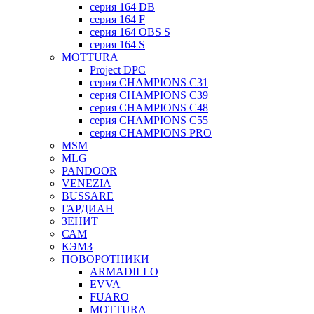
серия 164 DB
серия 164 F
серия 164 OBS S
серия 164 S
MOTTURA
Project DPC
серия CHAMPIONS C31
серия CHAMPIONS C39
серия CHAMPIONS C48
серия CHAMPIONS C55
серия CHAMPIONS PRO
MSM
MLG
PANDOOR
VENEZIA
BUSSARE
ГАРДИАН
ЗЕНИТ
САМ
КЭМЗ
ПОВОРОТНИКИ
ARMADILLO
EVVA
FUARO
MOTTURA