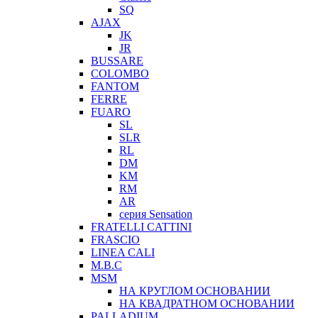
SQ
AJAX
JK
JR
BUSSARE
COLOMBO
FANTOM
FERRE
FUARO
SL
SLR
RL
DM
KM
RM
AR
серия Sensation
FRATELLI CATTINI
FRASCIO
LINEA CALI
M.B.C
MSM
НА КРУГЛОМ ОСНОВАНИИ
НА КВАДРАТНОМ ОСНОВАНИИ
PALLADIUM