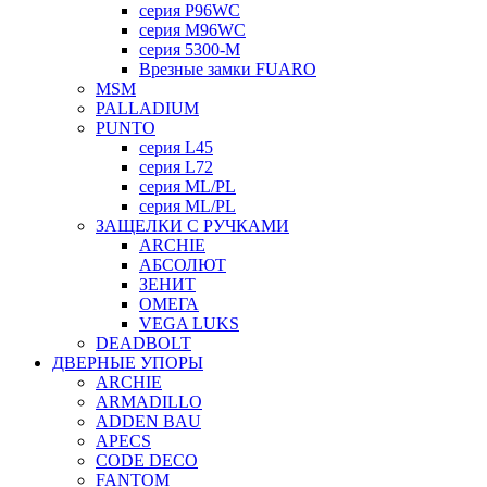
серия P96WC
серия M96WC
серия 5300-M
Врезные замки FUARO
MSM
PALLADIUM
PUNTO
серия L45
серия L72
серия ML/PL
серия ML/PL
ЗАЩЕЛКИ С РУЧКАМИ
ARCHIE
АБСОЛЮТ
ЗЕНИТ
ОМЕГА
VEGA LUKS
DEADBOLT
ДВЕРНЫЕ УПОРЫ
ARCHIE
ARMADILLO
ADDEN BAU
APECS
CODE DECO
FANTOM