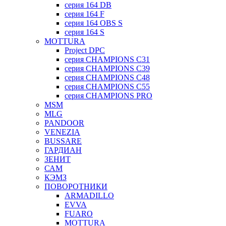
серия 164 DB
серия 164 F
серия 164 OBS S
серия 164 S
MOTTURA
Project DPC
серия CHAMPIONS C31
серия CHAMPIONS C39
серия CHAMPIONS C48
серия CHAMPIONS C55
серия CHAMPIONS PRO
MSM
MLG
PANDOOR
VENEZIA
BUSSARE
ГАРДИАН
ЗЕНИТ
САМ
КЭМЗ
ПОВОРОТНИКИ
ARMADILLO
EVVA
FUARO
MOTTURA