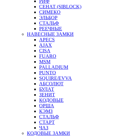
РИФ
СЕНАТ (SIBLOCK)
СИМЕКО
ЭЛЬБОР
СТАЛЬФ
РЕЕЧНЫЕ
НАВЕСНЫЕ ЗАМКИ
APECS
AJAX
CISA
FUARO
MSM
PALLADIUM
PUNTO
SQUIRE/EVVA
АБСОЛЮТ
БУЛАТ
ЗЕНИТ
КОДОВЫЕ
ОРША
КЭМЗ
СТАЛЬФ
СТАРТ
ЧАЗ
КОДОВЫЕ ЗАМКИ