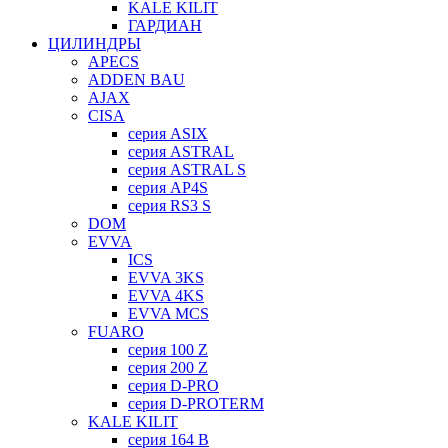
KALE KILIT
ГАРДИАН
ЦИЛИНДРЫ
APECS
ADDEN BAU
AJAX
CISA
серия ASIX
серия ASTRAL
серия ASTRAL S
серия AP4S
серия RS3 S
DOM
EVVA
ICS
EVVA 3KS
EVVA 4KS
EVVA MCS
FUARO
серия 100 Z
серия 200 Z
серия D-PRO
серия D-PROTERM
KALE KILIT
серия 164 B