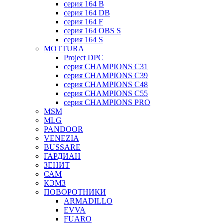
серия 164 B
серия 164 DB
серия 164 F
серия 164 OBS S
серия 164 S
MOTTURA
Project DPC
серия CHAMPIONS C31
серия CHAMPIONS C39
серия CHAMPIONS C48
серия CHAMPIONS C55
серия CHAMPIONS PRO
MSM
MLG
PANDOOR
VENEZIA
BUSSARE
ГАРДИАН
ЗЕНИТ
САМ
КЭМЗ
ПОВОРОТНИКИ
ARMADILLO
EVVA
FUARO