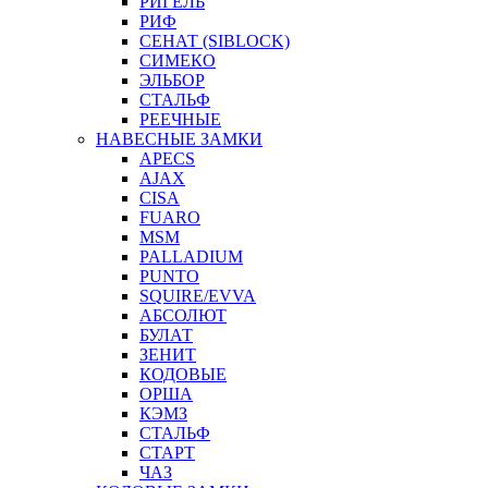
РИГЕЛЬ
РИФ
СЕНАТ (SIBLOCK)
СИМЕКО
ЭЛЬБОР
СТАЛЬФ
РЕЕЧНЫЕ
НАВЕСНЫЕ ЗАМКИ
APECS
AJAX
CISA
FUARO
MSM
PALLADIUM
PUNTO
SQUIRE/EVVA
АБСОЛЮТ
БУЛАТ
ЗЕНИТ
КОДОВЫЕ
ОРША
КЭМЗ
СТАЛЬФ
СТАРТ
ЧАЗ