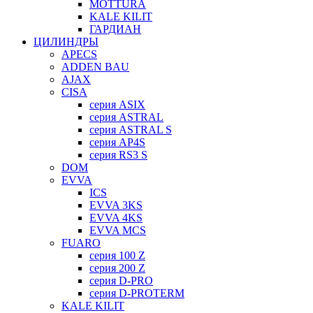
MOTTURA
KALE KILIT
ГАРДИАН
ЦИЛИНДРЫ
APECS
ADDEN BAU
AJAX
CISA
серия ASIX
серия ASTRAL
серия ASTRAL S
серия AP4S
серия RS3 S
DOM
EVVA
ICS
EVVA 3KS
EVVA 4KS
EVVA MCS
FUARO
серия 100 Z
серия 200 Z
серия D-PRO
серия D-PROTERM
KALE KILIT