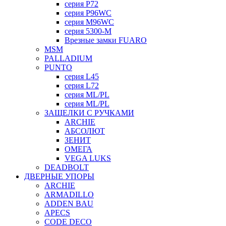
серия P72
серия P96WC
серия M96WC
серия 5300-M
Врезные замки FUARO
MSM
PALLADIUM
PUNTO
серия L45
серия L72
серия ML/PL
серия ML/PL
ЗАЩЕЛКИ С РУЧКАМИ
ARCHIE
АБСОЛЮТ
ЗЕНИТ
ОМЕГА
VEGA LUKS
DEADBOLT
ДВЕРНЫЕ УПОРЫ
ARCHIE
ARMADILLO
ADDEN BAU
APECS
CODE DECO