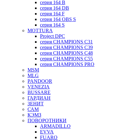
серия 164 B
серия 164 DB
серия 164 F
серия 164 OBS S
серия 164 S
MOTTURA
Project DPC
серия CHAMPIONS C31
серия CHAMPIONS C39
серия CHAMPIONS C48
серия CHAMPIONS C55
серия CHAMPIONS PRO
MSM
MLG
PANDOOR
VENEZIA
BUSSARE
ГАРДИАН
ЗЕНИТ
САМ
КЭМЗ
ПОВОРОТНИКИ
ARMADILLO
EVVA
FUARO