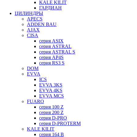
KALE KILIT
ГАРДИАН
ЦИЛИНДРЫ
APECS
ADDEN BAU
AJAX
CISA
серия ASIX
серия ASTRAL
серия ASTRAL S
серия AP4S
серия RS3 S
DOM
EVVA
ICS
EVVA 3KS
EVVA 4KS
EVVA MCS
FUARO
серия 100 Z
серия 200 Z
серия D-PRO
серия D-PROTERM
KALE KILIT
серия 164 B