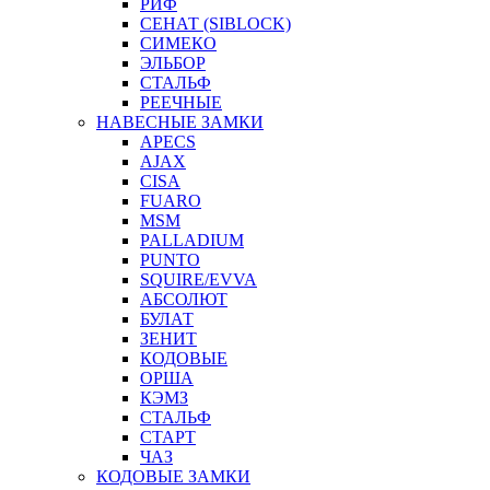
РИФ
СЕНАТ (SIBLOCK)
СИМЕКО
ЭЛЬБОР
СТАЛЬФ
РЕЕЧНЫЕ
НАВЕСНЫЕ ЗАМКИ
APECS
AJAX
CISA
FUARO
MSM
PALLADIUM
PUNTO
SQUIRE/EVVA
АБСОЛЮТ
БУЛАТ
ЗЕНИТ
КОДОВЫЕ
ОРША
КЭМЗ
СТАЛЬФ
СТАРТ
ЧАЗ
КОДОВЫЕ ЗАМКИ