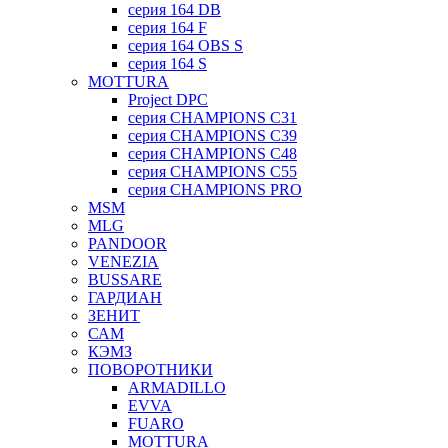
серия 164 DB
серия 164 F
серия 164 OBS S
серия 164 S
MOTTURA
Project DPC
серия CHAMPIONS C31
серия CHAMPIONS C39
серия CHAMPIONS C48
серия CHAMPIONS C55
серия CHAMPIONS PRO
MSM
MLG
PANDOOR
VENEZIA
BUSSARE
ГАРДИАН
ЗЕНИТ
САМ
КЭМЗ
ПОВОРОТНИКИ
ARMADILLO
EVVA
FUARO
MOTTURA