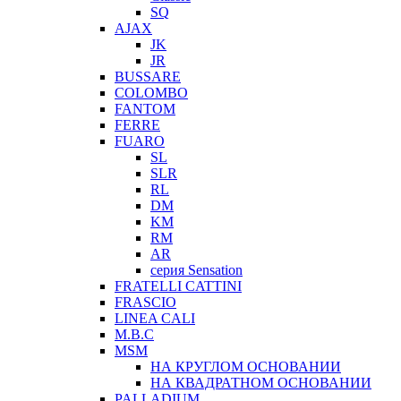
SQ
AJAX
JK
JR
BUSSARE
COLOMBO
FANTOM
FERRE
FUARO
SL
SLR
RL
DM
KM
RM
AR
серия Sensation
FRATELLI CATTINI
FRASCIO
LINEA CALI
M.B.C
MSM
НА КРУГЛОМ ОСНОВАНИИ
НА КВАДРАТНОМ ОСНОВАНИИ
PALLADIUM