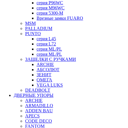
серия P96WC
серия M96WC
серия 5300-M
Врезные замки FUARO
MSM
PALLADIUM
PUNTO
серия L45
серия L72
серия ML/PL
серия ML/PL
ЗАЩЕЛКИ С РУЧКАМИ
ARCHIE
АБСОЛЮТ
ЗЕНИТ
ОМЕГА
VEGA LUKS
DEADBOLT
ДВЕРНЫЕ УПОРЫ
ARCHIE
ARMADILLO
ADDEN BAU
APECS
CODE DECO
FANTOM