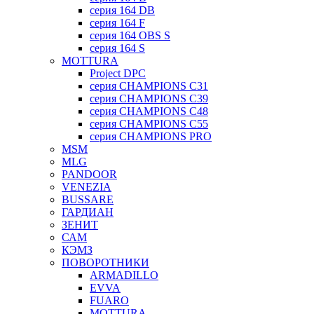
серия 164 DB
серия 164 F
серия 164 OBS S
серия 164 S
MOTTURA
Project DPC
серия CHAMPIONS C31
серия CHAMPIONS C39
серия CHAMPIONS C48
серия CHAMPIONS C55
серия CHAMPIONS PRO
MSM
MLG
PANDOOR
VENEZIA
BUSSARE
ГАРДИАН
ЗЕНИТ
САМ
КЭМЗ
ПОВОРОТНИКИ
ARMADILLO
EVVA
FUARO
MOTTURA