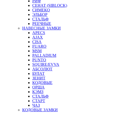
РИФ
СЕНАТ (SIBLOCK)
СИМЕКО
ЭЛЬБОР
СТАЛЬФ
РЕЕЧНЫЕ
НАВЕСНЫЕ ЗАМКИ
APECS
AJAX
CISA
FUARO
MSM
PALLADIUM
PUNTO
SQUIRE/EVVA
АБСОЛЮТ
БУЛАТ
ЗЕНИТ
КОДОВЫЕ
ОРША
КЭМЗ
СТАЛЬФ
СТАРТ
ЧАЗ
КОДОВЫЕ ЗАМКИ