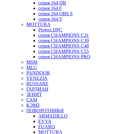
серия 164 DB
серия 164 F
серия 164 OBS S
серия 164 S
MOTTURA
Project DPC
серия CHAMPIONS C31
серия CHAMPIONS C39
серия CHAMPIONS C48
серия CHAMPIONS C55
серия CHAMPIONS PRO
MSM
MLG
PANDOOR
VENEZIA
BUSSARE
ГАРДИАН
ЗЕНИТ
САМ
КЭМЗ
ПОВОРОТНИКИ
ARMADILLO
EVVA
FUARO
MOTTURA