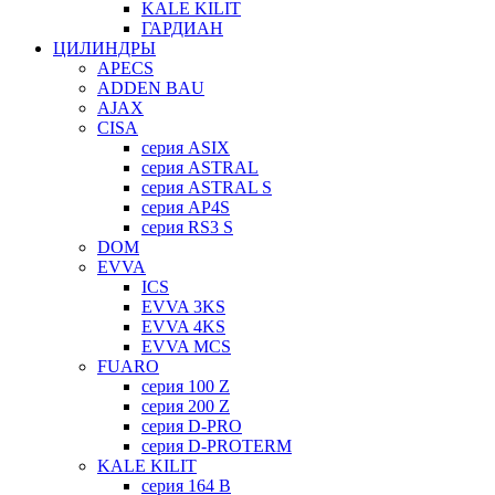
KALE KILIT
ГАРДИАН
ЦИЛИНДРЫ
APECS
ADDEN BAU
AJAX
CISA
серия ASIX
серия ASTRAL
серия ASTRAL S
серия AP4S
серия RS3 S
DOM
EVVA
ICS
EVVA 3KS
EVVA 4KS
EVVA MCS
FUARO
серия 100 Z
серия 200 Z
серия D-PRO
серия D-PROTERM
KALE KILIT
серия 164 B