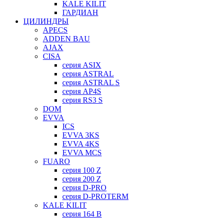
KALE KILIT
ГАРДИАН
ЦИЛИНДРЫ
APECS
ADDEN BAU
AJAX
CISA
серия ASIX
серия ASTRAL
серия ASTRAL S
серия AP4S
серия RS3 S
DOM
EVVA
ICS
EVVA 3KS
EVVA 4KS
EVVA MCS
FUARO
серия 100 Z
серия 200 Z
серия D-PRO
серия D-PROTERM
KALE KILIT
серия 164 B