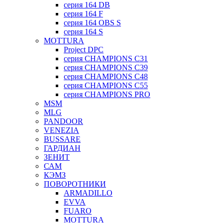
серия 164 DB
серия 164 F
серия 164 OBS S
серия 164 S
MOTTURA
Project DPC
серия CHAMPIONS C31
серия CHAMPIONS C39
серия CHAMPIONS C48
серия CHAMPIONS C55
серия CHAMPIONS PRO
MSM
MLG
PANDOOR
VENEZIA
BUSSARE
ГАРДИАН
ЗЕНИТ
САМ
КЭМЗ
ПОВОРОТНИКИ
ARMADILLO
EVVA
FUARO
MOTTURA