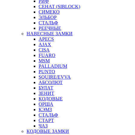
РИФ
СЕНАТ (SIBLOCK)
СИМЕКО
ЭЛЬБОР
СТАЛЬФ
РЕЕЧНЫЕ
НАВЕСНЫЕ ЗАМКИ
APECS
AJAX
CISA
FUARO
MSM
PALLADIUM
PUNTO
SQUIRE/EVVA
АБСОЛЮТ
БУЛАТ
ЗЕНИТ
КОДОВЫЕ
ОРША
КЭМЗ
СТАЛЬФ
СТАРТ
ЧАЗ
КОДОВЫЕ ЗАМКИ