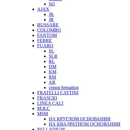
SQ
AJAX
JK
JR
BUSSARE
COLOMBO
FANTOM
FERRE
FUARO
SL
SLR
RL
DM
KM
RM
AR
серия Sensation
FRATELLI CATTINI
FRASCIO
LINEA CALI
M.B.C
MSM
НА КРУГЛОМ ОСНОВАНИИ
НА КВАДРАТНОМ ОСНОВАНИИ
PALLADIUM