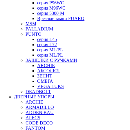
серия P96WC
серия M96WC
серия 5300-M
Врезные замки FUARO
MSM
PALLADIUM
PUNTO
серия L45
серия L72
серия ML/PL
серия ML/PL
ЗАЩЕЛКИ С РУЧКАМИ
ARCHIE
АБСОЛЮТ
ЗЕНИТ
ОМЕГА
VEGA LUKS
DEADBOLT
ДВЕРНЫЕ УПОРЫ
ARCHIE
ARMADILLO
ADDEN BAU
APECS
CODE DECO
FANTOM