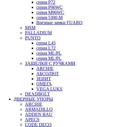
серия P72
серия P96WC
серия M96WC
серия 5300-M
Врезные замки FUARO
MSM
PALLADIUM
PUNTO
серия L45
серия L72
серия ML/PL
серия ML/PL
ЗАЩЕЛКИ С РУЧКАМИ
ARCHIE
АБСОЛЮТ
ЗЕНИТ
ОМЕГА
VEGA LUKS
DEADBOLT
ДВЕРНЫЕ УПОРЫ
ARCHIE
ARMADILLO
ADDEN BAU
APECS
CODE DECO