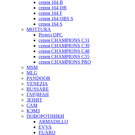
серия 164 B
серия 164 DB
серия 164 F
серия 164 OBS S
серия 164 S
MOTTURA
Project DPC
серия CHAMPIONS C31
серия CHAMPIONS C39
серия CHAMPIONS C48
серия CHAMPIONS C55
серия CHAMPIONS PRO
MSM
MLG
PANDOOR
VENEZIA
BUSSARE
ГАРДИАН
ЗЕНИТ
САМ
КЭМЗ
ПОВОРОТНИКИ
ARMADILLO
EVVA
FUARO