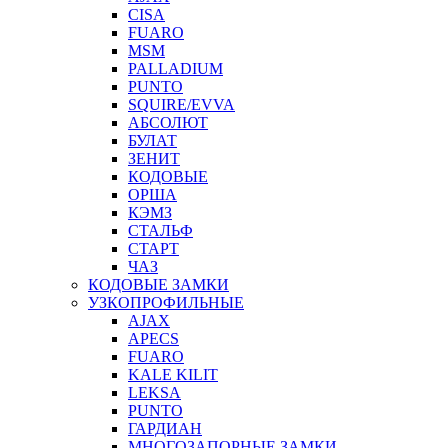
CISA
FUARO
MSM
PALLADIUM
PUNTO
SQUIRE/EVVA
АБСОЛЮТ
БУЛАТ
ЗЕНИТ
КОДОВЫЕ
ОРША
КЭМЗ
СТАЛЬФ
СТАРТ
ЧАЗ
КОДОВЫЕ ЗАМКИ
УЗКОПРОФИЛЬНЫЕ
AJAX
APECS
FUARO
KALE KILIT
LEKSA
PUNTO
ГАРДИАН
МНОГОЗАПОРНЫЕ ЗАМКИ