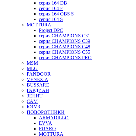
серия 164 DB
серия 164 F
серия 164 OBS S
серия 164 S
MOTTURA
Project DPC
серия CHAMPIONS C31
серия CHAMPIONS C39
серия CHAMPIONS C48
серия CHAMPIONS C55
серия CHAMPIONS PRO
MSM
MLG
PANDOOR
VENEZIA
BUSSARE
ГАРДИАН
ЗЕНИТ
САМ
КЭМЗ
ПОВОРОТНИКИ
ARMADILLO
EVVA
FUARO
MOTTURA