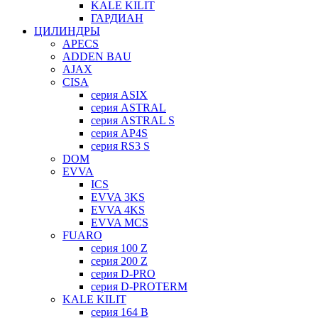
KALE KILIT
ГАРДИАН
ЦИЛИНДРЫ
APECS
ADDEN BAU
AJAX
CISA
серия ASIX
серия ASTRAL
серия ASTRAL S
серия AP4S
серия RS3 S
DOM
EVVA
ICS
EVVA 3KS
EVVA 4KS
EVVA MCS
FUARO
серия 100 Z
серия 200 Z
серия D-PRO
серия D-PROTERM
KALE KILIT
серия 164 B