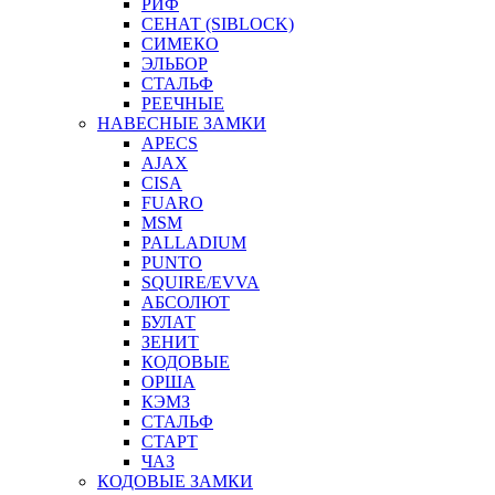
РИФ
СЕНАТ (SIBLOCK)
СИМЕКО
ЭЛЬБОР
СТАЛЬФ
РЕЕЧНЫЕ
НАВЕСНЫЕ ЗАМКИ
APECS
AJAX
CISA
FUARO
MSM
PALLADIUM
PUNTO
SQUIRE/EVVA
АБСОЛЮТ
БУЛАТ
ЗЕНИТ
КОДОВЫЕ
ОРША
КЭМЗ
СТАЛЬФ
СТАРТ
ЧАЗ
КОДОВЫЕ ЗАМКИ