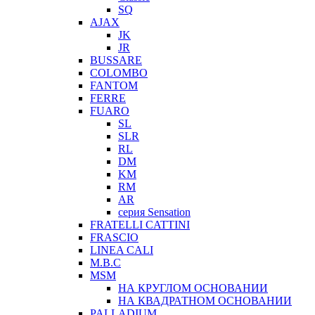
SQ
AJAX
JK
JR
BUSSARE
COLOMBO
FANTOM
FERRE
FUARO
SL
SLR
RL
DM
KM
RM
AR
серия Sensation
FRATELLI CATTINI
FRASCIO
LINEA CALI
M.B.C
MSM
НА КРУГЛОМ ОСНОВАНИИ
НА КВАДРАТНОМ ОСНОВАНИИ
PALLADIUM