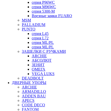
серия P96WC
серия M96WC
серия 5300-M
Врезные замки FUARO
MSM
PALLADIUM
PUNTO
серия L45
серия L72
серия ML/PL
серия ML/PL
ЗАЩЕЛКИ С РУЧКАМИ
ARCHIE
АБСОЛЮТ
ЗЕНИТ
ОМЕГА
VEGA LUKS
DEADBOLT
ДВЕРНЫЕ УПОРЫ
ARCHIE
ARMADILLO
ADDEN BAU
APECS
CODE DECO
FANTOM