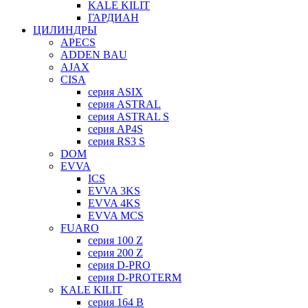
KALE KILIT
ГАРДИАН
ЦИЛИНДРЫ
APECS
ADDEN BAU
AJAX
CISA
серия ASIX
серия ASTRAL
серия ASTRAL S
серия AP4S
серия RS3 S
DOM
EVVA
ICS
EVVA 3KS
EVVA 4KS
EVVA MCS
FUARO
серия 100 Z
серия 200 Z
серия D-PRO
серия D-PROTERM
KALE KILIT
серия 164 B