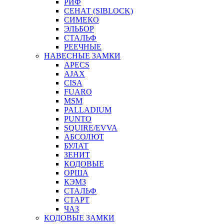
РИФ
СЕНАТ (SIBLOCK)
СИМЕКО
ЭЛЬБОР
СТАЛЬФ
РЕЕЧНЫЕ
НАВЕСНЫЕ ЗАМКИ
APECS
AJAX
CISA
FUARO
MSM
PALLADIUM
PUNTO
SQUIRE/EVVA
АБСОЛЮТ
БУЛАТ
ЗЕНИТ
КОДОВЫЕ
ОРША
КЭМЗ
СТАЛЬФ
СТАРТ
ЧАЗ
КОДОВЫЕ ЗАМКИ