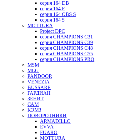
серия 164 DB
серия 164 F
серия 164 OBS S
серия 164 S
MOTTURA
Project DPC
серия CHAMPIONS C31
серия CHAMPIONS C39
серия CHAMPIONS C48
серия CHAMPIONS C55
серия CHAMPIONS PRO
MSM
MLG
PANDOOR
VENEZIA
BUSSARE
ГАРДИАН
ЗЕНИТ
САМ
КЭМЗ
ПОВОРОТНИКИ
ARMADILLO
EVVA
FUARO
MOTTURA