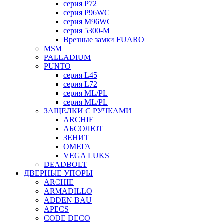
серия P72
серия P96WC
серия M96WC
серия 5300-M
Врезные замки FUARO
MSM
PALLADIUM
PUNTO
серия L45
серия L72
серия ML/PL
серия ML/PL
ЗАЩЕЛКИ С РУЧКАМИ
ARCHIE
АБСОЛЮТ
ЗЕНИТ
ОМЕГА
VEGA LUKS
DEADBOLT
ДВЕРНЫЕ УПОРЫ
ARCHIE
ARMADILLO
ADDEN BAU
APECS
CODE DECO