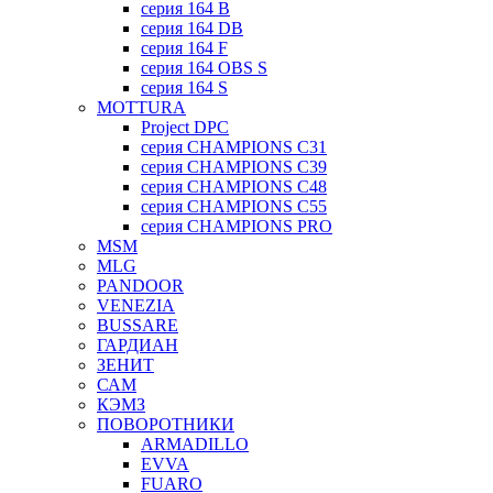
серия 164 B
серия 164 DB
серия 164 F
серия 164 OBS S
серия 164 S
MOTTURA
Project DPC
серия CHAMPIONS C31
серия CHAMPIONS C39
серия CHAMPIONS C48
серия CHAMPIONS C55
серия CHAMPIONS PRO
MSM
MLG
PANDOOR
VENEZIA
BUSSARE
ГАРДИАН
ЗЕНИТ
САМ
КЭМЗ
ПОВОРОТНИКИ
ARMADILLO
EVVA
FUARO