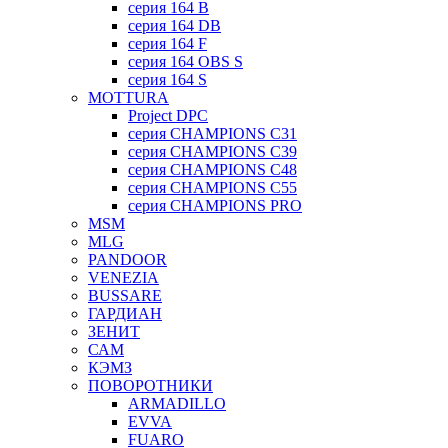
серия 164 B
серия 164 DB
серия 164 F
серия 164 OBS S
серия 164 S
MOTTURA
Project DPC
серия CHAMPIONS C31
серия CHAMPIONS C39
серия CHAMPIONS C48
серия CHAMPIONS C55
серия CHAMPIONS PRO
MSM
MLG
PANDOOR
VENEZIA
BUSSARE
ГАРДИАН
ЗЕНИТ
САМ
КЭМЗ
ПОВОРОТНИКИ
ARMADILLO
EVVA
FUARO