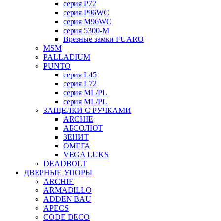
серия P72
серия P96WC
серия M96WC
серия 5300-M
Врезные замки FUARO
MSM
PALLADIUM
PUNTO
серия L45
серия L72
серия ML/PL
серия ML/PL
ЗАЩЕЛКИ С РУЧКАМИ
ARCHIE
АБСОЛЮТ
ЗЕНИТ
ОМЕГА
VEGA LUKS
DEADBOLT
ДВЕРНЫЕ УПОРЫ
ARCHIE
ARMADILLO
ADDEN BAU
APECS
CODE DECO