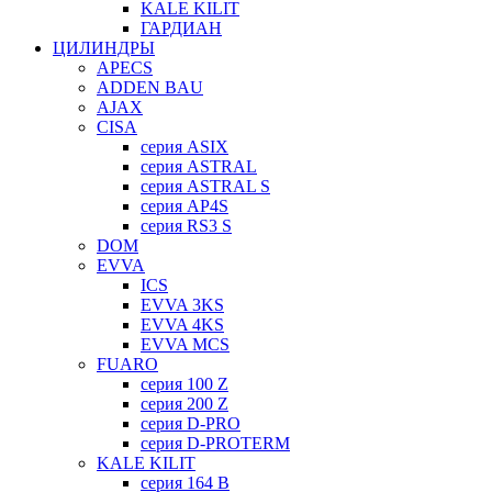
KALE KILIT
ГАРДИАН
ЦИЛИНДРЫ
APECS
ADDEN BAU
AJAX
CISA
серия ASIX
серия ASTRAL
серия ASTRAL S
серия AP4S
серия RS3 S
DOM
EVVA
ICS
EVVA 3KS
EVVA 4KS
EVVA MCS
FUARO
серия 100 Z
серия 200 Z
серия D-PRO
серия D-PROTERM
KALE KILIT
серия 164 B