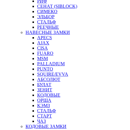
РИФ
СЕНАТ (SIBLOCK)
СИМЕКО
ЭЛЬБОР
СТАЛЬФ
РЕЕЧНЫЕ
НАВЕСНЫЕ ЗАМКИ
APECS
AJAX
CISA
FUARO
MSM
PALLADIUM
PUNTO
SQUIRE/EVVA
АБСОЛЮТ
БУЛАТ
ЗЕНИТ
КОДОВЫЕ
ОРША
КЭМЗ
СТАЛЬФ
СТАРТ
ЧАЗ
КОДОВЫЕ ЗАМКИ