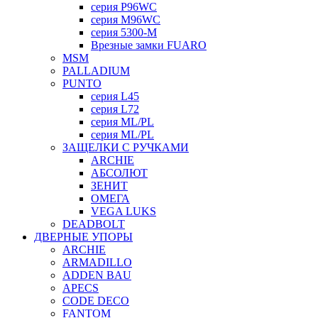
серия P96WC
серия M96WC
серия 5300-M
Врезные замки FUARO
MSM
PALLADIUM
PUNTO
серия L45
серия L72
серия ML/PL
серия ML/PL
ЗАЩЕЛКИ С РУЧКАМИ
ARCHIE
АБСОЛЮТ
ЗЕНИТ
ОМЕГА
VEGA LUKS
DEADBOLT
ДВЕРНЫЕ УПОРЫ
ARCHIE
ARMADILLO
ADDEN BAU
APECS
CODE DECO
FANTOM