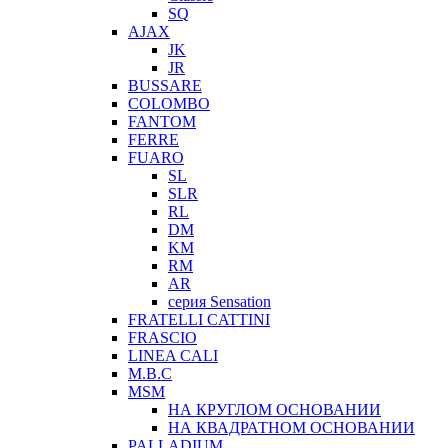
SQ
AJAX
JK
JR
BUSSARE
COLOMBO
FANTOM
FERRE
FUARO
SL
SLR
RL
DM
KM
RM
AR
серия Sensation
FRATELLI CATTINI
FRASCIO
LINEA CALI
M.B.C
MSM
НА КРУГЛОМ ОСНОВАНИИ
НА КВАДРАТНОМ ОСНОВАНИИ
PALLADIUM