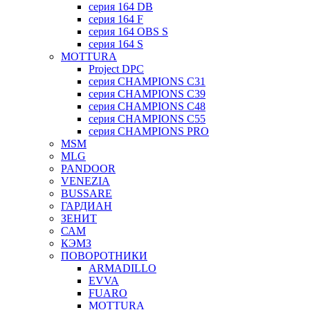
серия 164 DB
серия 164 F
серия 164 OBS S
серия 164 S
MOTTURA
Project DPC
серия CHAMPIONS C31
серия CHAMPIONS C39
серия CHAMPIONS C48
серия CHAMPIONS C55
серия CHAMPIONS PRO
MSM
MLG
PANDOOR
VENEZIA
BUSSARE
ГАРДИАН
ЗЕНИТ
САМ
КЭМЗ
ПОВОРОТНИКИ
ARMADILLO
EVVA
FUARO
MOTTURA