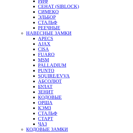
РИФ
СЕНАТ (SIBLOCK)
СИМЕКО
ЭЛЬБОР
СТАЛЬФ
РЕЕЧНЫЕ
НАВЕСНЫЕ ЗАМКИ
APECS
AJAX
CISA
FUARO
MSM
PALLADIUM
PUNTO
SQUIRE/EVVA
АБСОЛЮТ
БУЛАТ
ЗЕНИТ
КОДОВЫЕ
ОРША
КЭМЗ
СТАЛЬФ
СТАРТ
ЧАЗ
КОДОВЫЕ ЗАМКИ