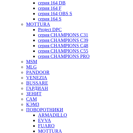
серия 164 DB
серия 164 F
серия 164 OBS S
серия 164 S
MOTTURA
Project DPC
серия CHAMPIONS C31
серия CHAMPIONS C39
серия CHAMPIONS C48
серия CHAMPIONS C55
серия CHAMPIONS PRO
MSM
MLG
PANDOOR
VENEZIA
BUSSARE
ГАРДИАН
ЗЕНИТ
САМ
КЭМЗ
ПОВОРОТНИКИ
ARMADILLO
EVVA
FUARO
MOTTURA