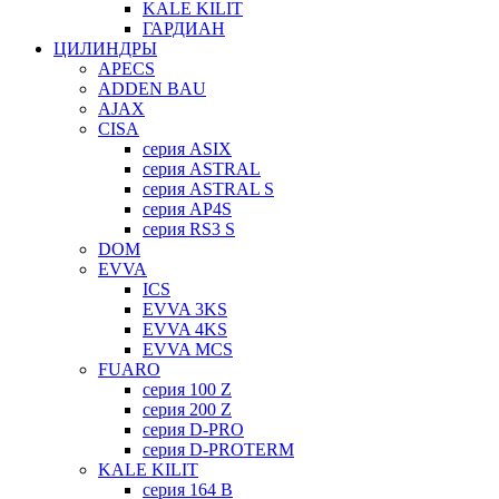
KALE KILIT
ГАРДИАН
ЦИЛИНДРЫ
APECS
ADDEN BAU
AJAX
CISA
серия ASIX
серия ASTRAL
серия ASTRAL S
серия AP4S
серия RS3 S
DOM
EVVA
ICS
EVVA 3KS
EVVA 4KS
EVVA MCS
FUARO
серия 100 Z
серия 200 Z
серия D-PRO
серия D-PROTERM
KALE KILIT
серия 164 B