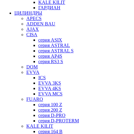
KALE KILIT
ГАРДИАН
ЦИЛИНДРЫ
APECS
ADDEN BAU
AJAX
CISA
серия ASIX
серия ASTRAL
серия ASTRAL S
серия AP4S
серия RS3 S
DOM
EVVA
ICS
EVVA 3KS
EVVA 4KS
EVVA MCS
FUARO
серия 100 Z
серия 200 Z
серия D-PRO
серия D-PROTERM
KALE KILIT
серия 164 B