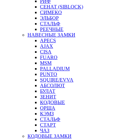
РИФ
СЕНАТ (SIBLOCK)
СИМЕКО
ЭЛЬБОР
СТАЛЬФ
РЕЕЧНЫЕ
НАВЕСНЫЕ ЗАМКИ
APECS
AJAX
CISA
FUARO
MSM
PALLADIUM
PUNTO
SQUIRE/EVVA
АБСОЛЮТ
БУЛАТ
ЗЕНИТ
КОДОВЫЕ
ОРША
КЭМЗ
СТАЛЬФ
СТАРТ
ЧАЗ
КОДОВЫЕ ЗАМКИ