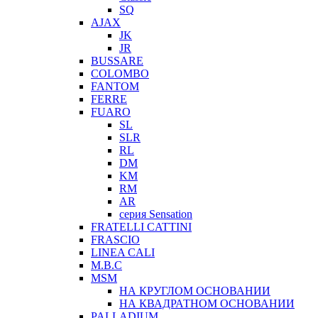
SQ
AJAX
JK
JR
BUSSARE
COLOMBO
FANTOM
FERRE
FUARO
SL
SLR
RL
DM
KM
RM
AR
серия Sensation
FRATELLI CATTINI
FRASCIO
LINEA CALI
M.B.C
MSM
НА КРУГЛОМ ОСНОВАНИИ
НА КВАДРАТНОМ ОСНОВАНИИ
PALLADIUM