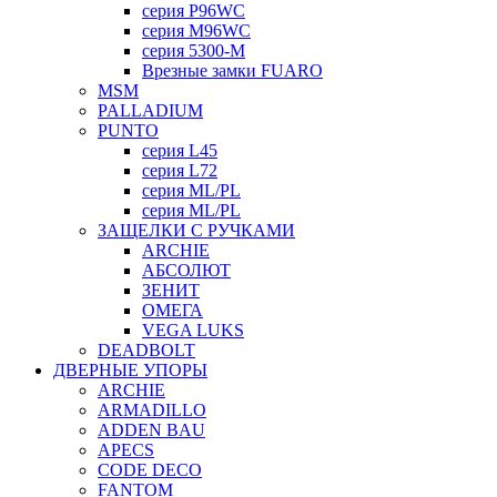
серия P96WC
серия M96WC
серия 5300-M
Врезные замки FUARO
MSM
PALLADIUM
PUNTO
серия L45
серия L72
серия ML/PL
серия ML/PL
ЗАЩЕЛКИ С РУЧКАМИ
ARCHIE
АБСОЛЮТ
ЗЕНИТ
ОМЕГА
VEGA LUKS
DEADBOLT
ДВЕРНЫЕ УПОРЫ
ARCHIE
ARMADILLO
ADDEN BAU
APECS
CODE DECO
FANTOM