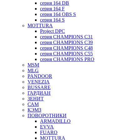
серия 164 DB
серия 164 F
серия 164 OBS S
серия 164 S
MOTTURA
Project DPC
серия CHAMPIONS C31
серия CHAMPIONS C39
серия CHAMPIONS C48
серия CHAMPIONS C55
серия CHAMPIONS PRO
MSM
MLG
PANDOOR
VENEZIA
BUSSARE
ГАРДИАН
ЗЕНИТ
САМ
КЭМЗ
ПОВОРОТНИКИ
ARMADILLO
EVVA
FUARO
MOTTURA