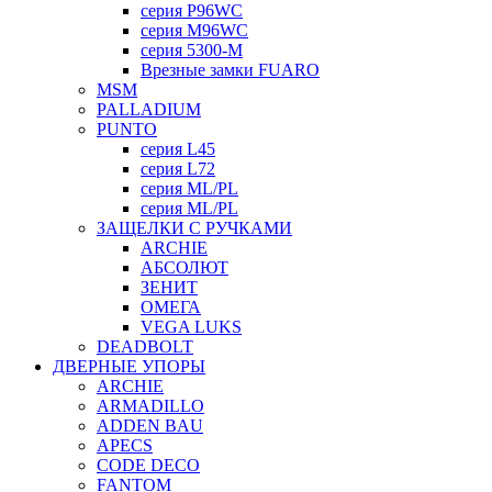
серия P96WC
серия M96WC
серия 5300-M
Врезные замки FUARO
MSM
PALLADIUM
PUNTO
серия L45
серия L72
серия ML/PL
серия ML/PL
ЗАЩЕЛКИ С РУЧКАМИ
ARCHIE
АБСОЛЮТ
ЗЕНИТ
ОМЕГА
VEGA LUKS
DEADBOLT
ДВЕРНЫЕ УПОРЫ
ARCHIE
ARMADILLO
ADDEN BAU
APECS
CODE DECO
FANTOM