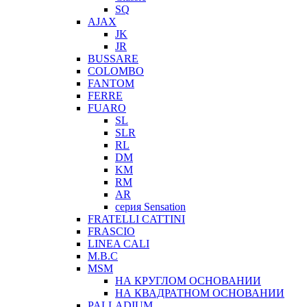
SQ
AJAX
JK
JR
BUSSARE
COLOMBO
FANTOM
FERRE
FUARO
SL
SLR
RL
DM
KM
RM
AR
серия Sensation
FRATELLI CATTINI
FRASCIO
LINEA CALI
M.B.C
MSM
НА КРУГЛОМ ОСНОВАНИИ
НА КВАДРАТНОМ ОСНОВАНИИ
PALLADIUM