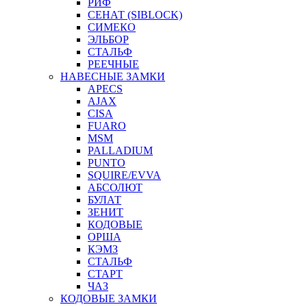
РИФ
СЕНАТ (SIBLOCK)
СИМЕКО
ЭЛЬБОР
СТАЛЬФ
РЕЕЧНЫЕ
НАВЕСНЫЕ ЗАМКИ
APECS
AJAX
CISA
FUARO
MSM
PALLADIUM
PUNTO
SQUIRE/EVVA
АБСОЛЮТ
БУЛАТ
ЗЕНИТ
КОДОВЫЕ
ОРША
КЭМЗ
СТАЛЬФ
СТАРТ
ЧАЗ
КОДОВЫЕ ЗАМКИ