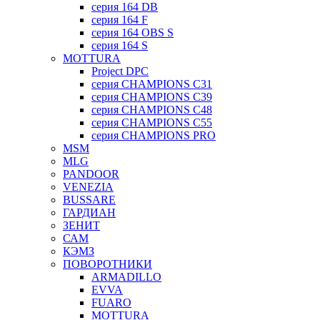
серия 164 DB
серия 164 F
серия 164 OBS S
серия 164 S
MOTTURA
Project DPC
серия CHAMPIONS C31
серия CHAMPIONS C39
серия CHAMPIONS C48
серия CHAMPIONS C55
серия CHAMPIONS PRO
MSM
MLG
PANDOOR
VENEZIA
BUSSARE
ГАРДИАН
ЗЕНИТ
САМ
КЭМЗ
ПОВОРОТНИКИ
ARMADILLO
EVVA
FUARO
MOTTURA