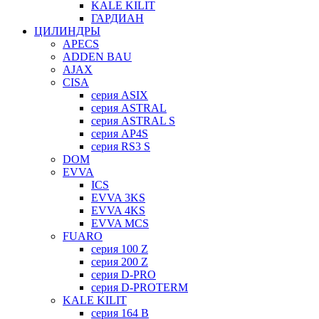
KALE KILIT
ГАРДИАН
ЦИЛИНДРЫ
APECS
ADDEN BAU
AJAX
CISA
серия ASIX
серия ASTRAL
серия ASTRAL S
серия AP4S
серия RS3 S
DOM
EVVA
ICS
EVVA 3KS
EVVA 4KS
EVVA MCS
FUARO
серия 100 Z
серия 200 Z
серия D-PRO
серия D-PROTERM
KALE KILIT
серия 164 B