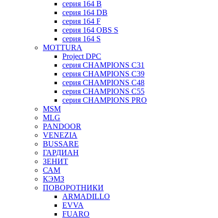
серия 164 B
серия 164 DB
серия 164 F
серия 164 OBS S
серия 164 S
MOTTURA
Project DPC
серия CHAMPIONS C31
серия CHAMPIONS C39
серия CHAMPIONS C48
серия CHAMPIONS C55
серия CHAMPIONS PRO
MSM
MLG
PANDOOR
VENEZIA
BUSSARE
ГАРДИАН
ЗЕНИТ
САМ
КЭМЗ
ПОВОРОТНИКИ
ARMADILLO
EVVA
FUARO