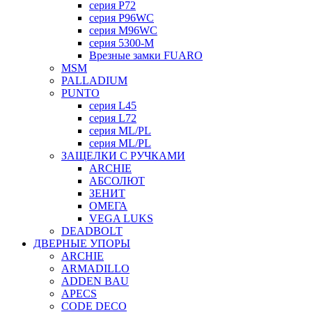
серия P72
серия P96WC
серия M96WC
серия 5300-M
Врезные замки FUARO
MSM
PALLADIUM
PUNTO
серия L45
серия L72
серия ML/PL
серия ML/PL
ЗАЩЕЛКИ С РУЧКАМИ
ARCHIE
АБСОЛЮТ
ЗЕНИТ
ОМЕГА
VEGA LUKS
DEADBOLT
ДВЕРНЫЕ УПОРЫ
ARCHIE
ARMADILLO
ADDEN BAU
APECS
CODE DECO