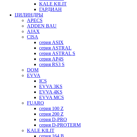
KALE KILIT
ГАРДИАН
ЦИЛИНДРЫ
APECS
ADDEN BAU
AJAX
CISA
серия ASIX
серия ASTRAL
серия ASTRAL S
серия AP4S
серия RS3 S
DOM
EVVA
ICS
EVVA 3KS
EVVA 4KS
EVVA MCS
FUARO
серия 100 Z
серия 200 Z
серия D-PRO
серия D-PROTERM
KALE KILIT
серия 164 B