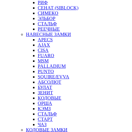
РИФ
СЕНАТ (SIBLOCK)
СИМЕКО
ЭЛЬБОР
СТАЛЬФ
РЕЕЧНЫЕ
НАВЕСНЫЕ ЗАМКИ
APECS
AJAX
CISA
FUARO
MSM
PALLADIUM
PUNTO
SQUIRE/EVVA
АБСОЛЮТ
БУЛАТ
ЗЕНИТ
КОДОВЫЕ
ОРША
КЭМЗ
СТАЛЬФ
СТАРТ
ЧАЗ
КОДОВЫЕ ЗАМКИ