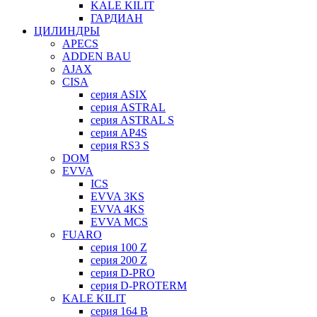
KALE KILIT
ГАРДИАН
ЦИЛИНДРЫ
APECS
ADDEN BAU
AJAX
CISA
серия ASIX
серия ASTRAL
серия ASTRAL S
серия AP4S
серия RS3 S
DOM
EVVA
ICS
EVVA 3KS
EVVA 4KS
EVVA MCS
FUARO
серия 100 Z
серия 200 Z
серия D-PRO
серия D-PROTERM
KALE KILIT
серия 164 B