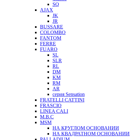
SQ
AJAX
JK
JR
BUSSARE
COLOMBO
FANTOM
FERRE
FUARO
SL
SLR
RL
DM
KM
RM
AR
серия Sensation
FRATELLI CATTINI
FRASCIO
LINEA CALI
M.B.C
MSM
НА КРУГЛОМ ОСНОВАНИИ
НА КВАДРАТНОМ ОСНОВАНИИ
PALLADIUM