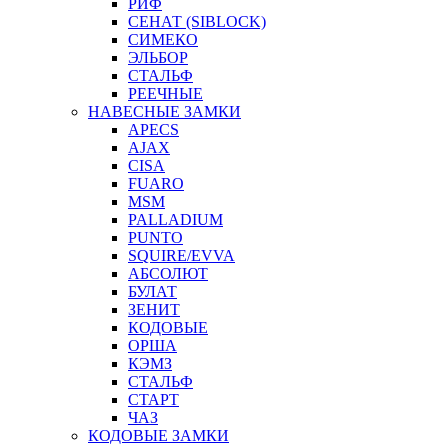
РИФ
СЕНАТ (SIBLOCK)
СИМЕКО
ЭЛЬБОР
СТАЛЬФ
РЕЕЧНЫЕ
НАВЕСНЫЕ ЗАМКИ
APECS
AJAX
CISA
FUARO
MSM
PALLADIUM
PUNTO
SQUIRE/EVVA
АБСОЛЮТ
БУЛАТ
ЗЕНИТ
КОДОВЫЕ
ОРША
КЭМЗ
СТАЛЬФ
СТАРТ
ЧАЗ
КОДОВЫЕ ЗАМКИ