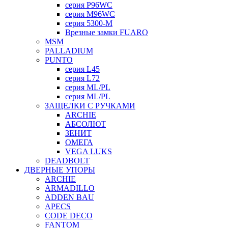
серия P96WC
серия M96WC
серия 5300-M
Врезные замки FUARO
MSM
PALLADIUM
PUNTO
серия L45
серия L72
серия ML/PL
серия ML/PL
ЗАЩЕЛКИ С РУЧКАМИ
ARCHIE
АБСОЛЮТ
ЗЕНИТ
ОМЕГА
VEGA LUKS
DEADBOLT
ДВЕРНЫЕ УПОРЫ
ARCHIE
ARMADILLO
ADDEN BAU
APECS
CODE DECO
FANTOM