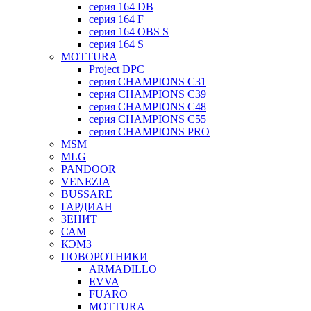
серия 164 DB
серия 164 F
серия 164 OBS S
серия 164 S
MOTTURA
Project DPC
серия CHAMPIONS C31
серия CHAMPIONS C39
серия CHAMPIONS C48
серия CHAMPIONS C55
серия CHAMPIONS PRO
MSM
MLG
PANDOOR
VENEZIA
BUSSARE
ГАРДИАН
ЗЕНИТ
САМ
КЭМЗ
ПОВОРОТНИКИ
ARMADILLO
EVVA
FUARO
MOTTURA