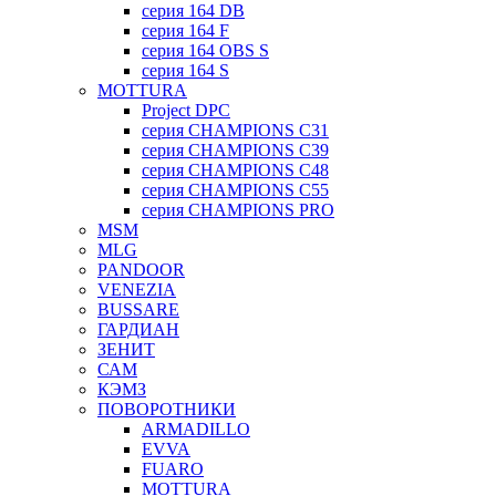
серия 164 DB
серия 164 F
серия 164 OBS S
серия 164 S
MOTTURA
Project DPC
серия CHAMPIONS C31
серия CHAMPIONS C39
серия CHAMPIONS C48
серия CHAMPIONS C55
серия CHAMPIONS PRO
MSM
MLG
PANDOOR
VENEZIA
BUSSARE
ГАРДИАН
ЗЕНИТ
САМ
КЭМЗ
ПОВОРОТНИКИ
ARMADILLO
EVVA
FUARO
MOTTURA