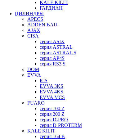
KALE KILIT
ГАРДИАН
ЦИЛИНДРЫ
APECS
ADDEN BAU
AJAX
CISA
серия ASIX
серия ASTRAL
серия ASTRAL S
серия AP4S
серия RS3 S
DOM
EVVA
ICS
EVVA 3KS
EVVA 4KS
EVVA MCS
FUARO
серия 100 Z
серия 200 Z
серия D-PRO
серия D-PROTERM
KALE KILIT
серия 164 B