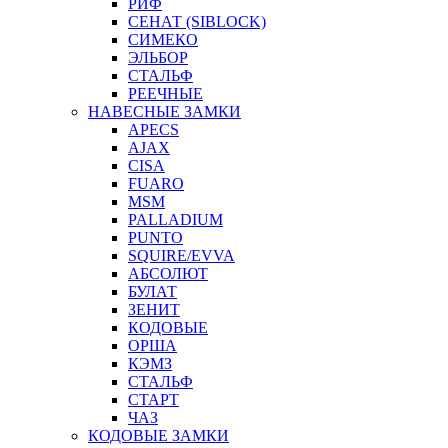
РИФ
СЕНАТ (SIBLOCK)
СИМЕКО
ЭЛЬБОР
СТАЛЬФ
РЕЕЧНЫЕ
НАВЕСНЫЕ ЗАМКИ
APECS
AJAX
CISA
FUARO
MSM
PALLADIUM
PUNTO
SQUIRE/EVVA
АБСОЛЮТ
БУЛАТ
ЗЕНИТ
КОДОВЫЕ
ОРША
КЭМЗ
СТАЛЬФ
СТАРТ
ЧАЗ
КОДОВЫЕ ЗАМКИ