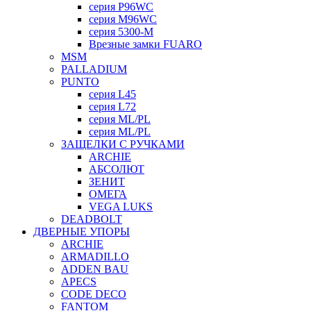
серия P96WC
серия M96WC
серия 5300-M
Врезные замки FUARO
MSM
PALLADIUM
PUNTO
серия L45
серия L72
серия ML/PL
серия ML/PL
ЗАЩЕЛКИ С РУЧКАМИ
ARCHIE
АБСОЛЮТ
ЗЕНИТ
ОМЕГА
VEGA LUKS
DEADBOLT
ДВЕРНЫЕ УПОРЫ
ARCHIE
ARMADILLO
ADDEN BAU
APECS
CODE DECO
FANTOM