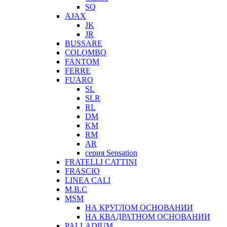
SQ
AJAX
JK
JR
BUSSARE
COLOMBO
FANTOM
FERRE
FUARO
SL
SLR
RL
DM
KM
RM
AR
серия Sensation
FRATELLI CATTINI
FRASCIO
LINEA CALI
M.B.C
MSM
НА КРУГЛОМ ОСНОВАНИИ
НА КВАДРАТНОМ ОСНОВАНИИ
PALLADIUM