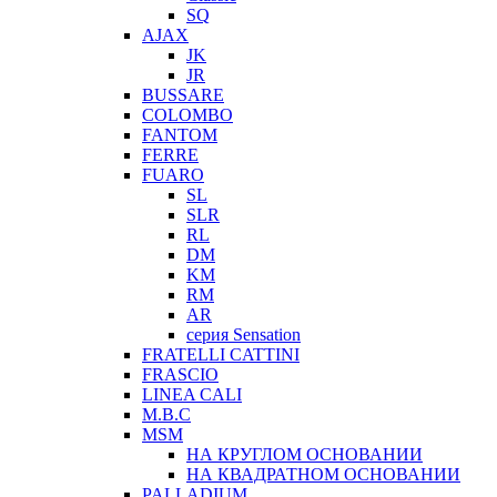
SQ
AJAX
JK
JR
BUSSARE
COLOMBO
FANTOM
FERRE
FUARO
SL
SLR
RL
DM
KM
RM
AR
серия Sensation
FRATELLI CATTINI
FRASCIO
LINEA CALI
M.B.C
MSM
НА КРУГЛОМ ОСНОВАНИИ
НА КВАДРАТНОМ ОСНОВАНИИ
PALLADIUM