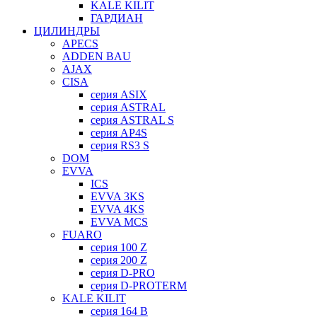
KALE KILIT
ГАРДИАН
ЦИЛИНДРЫ
APECS
ADDEN BAU
AJAX
CISA
серия ASIX
серия ASTRAL
серия ASTRAL S
серия AP4S
серия RS3 S
DOM
EVVA
ICS
EVVA 3KS
EVVA 4KS
EVVA MCS
FUARO
серия 100 Z
серия 200 Z
серия D-PRO
серия D-PROTERM
KALE KILIT
серия 164 B