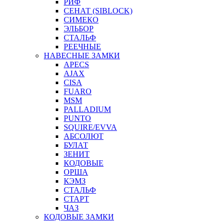
РИФ
СЕНАТ (SIBLOCK)
СИМЕКО
ЭЛЬБОР
СТАЛЬФ
РЕЕЧНЫЕ
НАВЕСНЫЕ ЗАМКИ
APECS
AJAX
CISA
FUARO
MSM
PALLADIUM
PUNTO
SQUIRE/EVVA
АБСОЛЮТ
БУЛАТ
ЗЕНИТ
КОДОВЫЕ
ОРША
КЭМЗ
СТАЛЬФ
СТАРТ
ЧАЗ
КОДОВЫЕ ЗАМКИ