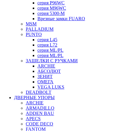
серия P96WC
серия M96WC
серия 5300-M
Врезные замки FUARO
MSM
PALLADIUM
PUNTO
серия L45
серия L72
серия ML/PL
серия ML/PL
ЗАЩЕЛКИ С РУЧКАМИ
ARCHIE
АБСОЛЮТ
ЗЕНИТ
ОМЕГА
VEGA LUKS
DEADBOLT
ДВЕРНЫЕ УПОРЫ
ARCHIE
ARMADILLO
ADDEN BAU
APECS
CODE DECO
FANTOM