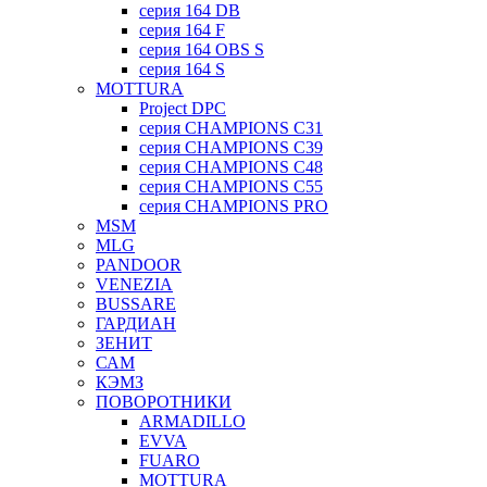
серия 164 DB
серия 164 F
серия 164 OBS S
серия 164 S
MOTTURA
Project DPC
серия CHAMPIONS C31
серия CHAMPIONS C39
серия CHAMPIONS C48
серия CHAMPIONS C55
серия CHAMPIONS PRO
MSM
MLG
PANDOOR
VENEZIA
BUSSARE
ГАРДИАН
ЗЕНИТ
САМ
КЭМЗ
ПОВОРОТНИКИ
ARMADILLO
EVVA
FUARO
MOTTURA