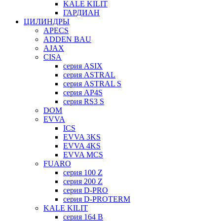
KALE KILIT
ГАРДИАН
ЦИЛИНДРЫ
APECS
ADDEN BAU
AJAX
CISA
серия ASIX
серия ASTRAL
серия ASTRAL S
серия AP4S
серия RS3 S
DOM
EVVA
ICS
EVVA 3KS
EVVA 4KS
EVVA MCS
FUARO
серия 100 Z
серия 200 Z
серия D-PRO
серия D-PROTERM
KALE KILIT
серия 164 B