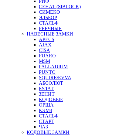
РИФ
СЕНАТ (SIBLOCK)
СИМЕКО
ЭЛЬБОР
СТАЛЬФ
РЕЕЧНЫЕ
НАВЕСНЫЕ ЗАМКИ
APECS
AJAX
CISA
FUARO
MSM
PALLADIUM
PUNTO
SQUIRE/EVVA
АБСОЛЮТ
БУЛАТ
ЗЕНИТ
КОДОВЫЕ
ОРША
КЭМЗ
СТАЛЬФ
СТАРТ
ЧАЗ
КОДОВЫЕ ЗАМКИ