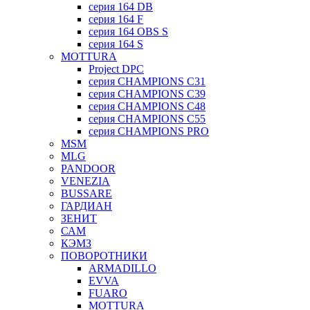
серия 164 DB
серия 164 F
серия 164 OBS S
серия 164 S
MOTTURA
Project DPC
серия CHAMPIONS C31
серия CHAMPIONS C39
серия CHAMPIONS C48
серия CHAMPIONS C55
серия CHAMPIONS PRO
MSM
MLG
PANDOOR
VENEZIA
BUSSARE
ГАРДИАН
ЗЕНИТ
САМ
КЭМЗ
ПОВОРОТНИКИ
ARMADILLO
EVVA
FUARO
MOTTURA