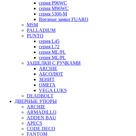
серия P96WC
серия M96WC
серия 5300-M
Врезные замки FUARO
MSM
PALLADIUM
PUNTO
серия L45
серия L72
серия ML/PL
серия ML/PL
ЗАЩЕЛКИ С РУЧКАМИ
ARCHIE
АБСОЛЮТ
ЗЕНИТ
ОМЕГА
VEGA LUKS
DEADBOLT
ДВЕРНЫЕ УПОРЫ
ARCHIE
ARMADILLO
ADDEN BAU
APECS
CODE DECO
FANTOM