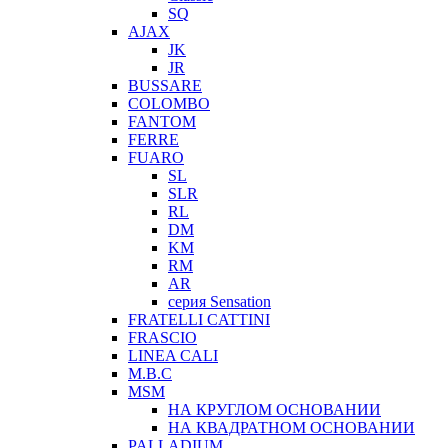
SQ
AJAX
JK
JR
BUSSARE
COLOMBO
FANTOM
FERRE
FUARO
SL
SLR
RL
DM
KM
RM
AR
серия Sensation
FRATELLI CATTINI
FRASCIO
LINEA CALI
M.B.C
MSM
НА КРУГЛОМ ОСНОВАНИИ
НА КВАДРАТНОМ ОСНОВАНИИ
PALLADIUM