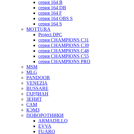
серия 164 B
серия 164 DB
серия 164 F
серия 164 OBS S
серия 164 S
MOTTURA
Project DPC
серия CHAMPIONS C31
серия CHAMPIONS C39
серия CHAMPIONS C48
серия CHAMPIONS C55
серия CHAMPIONS PRO
MSM
MLG
PANDOOR
VENEZIA
BUSSARE
ГАРДИАН
ЗЕНИТ
САМ
КЭМЗ
ПОВОРОТНИКИ
ARMADILLO
EVVA
FUARO