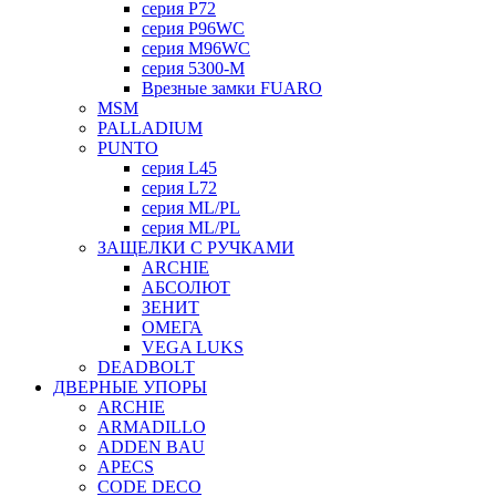
серия P72
серия P96WC
серия M96WC
серия 5300-M
Врезные замки FUARO
MSM
PALLADIUM
PUNTO
серия L45
серия L72
серия ML/PL
серия ML/PL
ЗАЩЕЛКИ С РУЧКАМИ
ARCHIE
АБСОЛЮТ
ЗЕНИТ
ОМЕГА
VEGA LUKS
DEADBOLT
ДВЕРНЫЕ УПОРЫ
ARCHIE
ARMADILLO
ADDEN BAU
APECS
CODE DECO