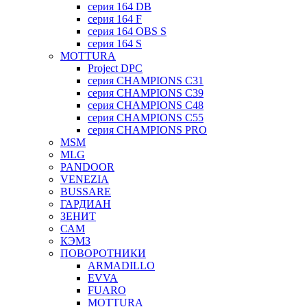
серия 164 DB
серия 164 F
серия 164 OBS S
серия 164 S
MOTTURA
Project DPC
серия CHAMPIONS C31
серия CHAMPIONS C39
серия CHAMPIONS C48
серия CHAMPIONS C55
серия CHAMPIONS PRO
MSM
MLG
PANDOOR
VENEZIA
BUSSARE
ГАРДИАН
ЗЕНИТ
САМ
КЭМЗ
ПОВОРОТНИКИ
ARMADILLO
EVVA
FUARO
MOTTURA