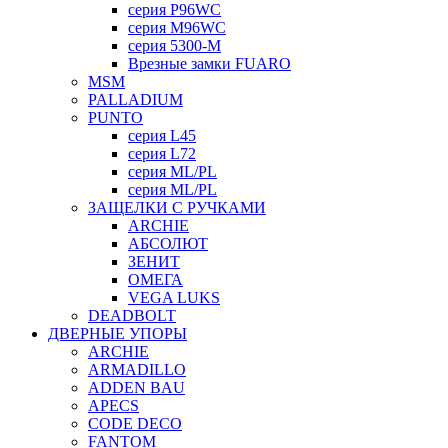
серия P96WC
серия M96WC
серия 5300-M
Врезные замки FUARO
MSM
PALLADIUM
PUNTO
серия L45
серия L72
серия ML/PL
серия ML/PL
ЗАЩЕЛКИ С РУЧКАМИ
ARCHIE
АБСОЛЮТ
ЗЕНИТ
ОМЕГА
VEGA LUKS
DEADBOLT
ДВЕРНЫЕ УПОРЫ
ARCHIE
ARMADILLO
ADDEN BAU
APECS
CODE DECO
FANTOM