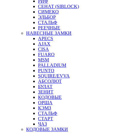
РИФ
СЕНАТ (SIBLOCK)
СИМЕКО
ЭЛЬБОР
СТАЛЬФ
РЕЕЧНЫЕ
НАВЕСНЫЕ ЗАМКИ
APECS
AJAX
CISA
FUARO
MSM
PALLADIUM
PUNTO
SQUIRE/EVVA
АБСОЛЮТ
БУЛАТ
ЗЕНИТ
КОДОВЫЕ
ОРША
КЭМЗ
СТАЛЬФ
СТАРТ
ЧАЗ
КОДОВЫЕ ЗАМКИ