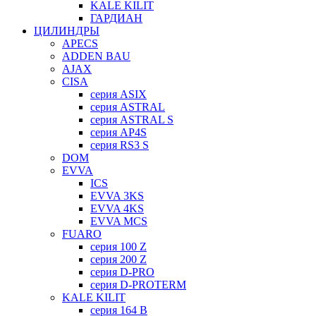
KALE KILIT
ГАРДИАН
ЦИЛИНДРЫ
APECS
ADDEN BAU
AJAX
CISA
серия ASIX
серия ASTRAL
серия ASTRAL S
серия AP4S
серия RS3 S
DOM
EVVA
ICS
EVVA 3KS
EVVA 4KS
EVVA MCS
FUARO
серия 100 Z
серия 200 Z
серия D-PRO
серия D-PROTERM
KALE KILIT
серия 164 B