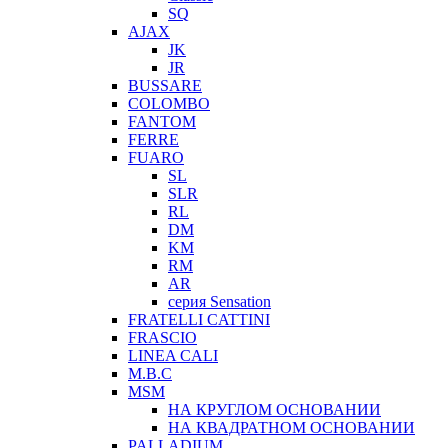
SQ
AJAX
JK
JR
BUSSARE
COLOMBO
FANTOM
FERRE
FUARO
SL
SLR
RL
DM
KM
RM
AR
серия Sensation
FRATELLI CATTINI
FRASCIO
LINEA CALI
M.B.C
MSM
НА КРУГЛОМ ОСНОВАНИИ
НА КВАДРАТНОМ ОСНОВАНИИ
PALLADIUM