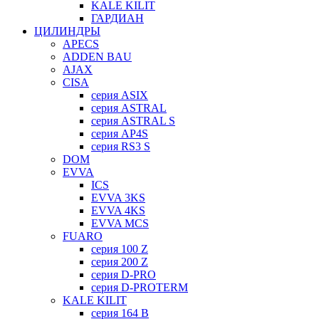
KALE KILIT
ГАРДИАН
ЦИЛИНДРЫ
APECS
ADDEN BAU
AJAX
CISA
серия ASIX
серия ASTRAL
серия ASTRAL S
серия AP4S
серия RS3 S
DOM
EVVA
ICS
EVVA 3KS
EVVA 4KS
EVVA MCS
FUARO
серия 100 Z
серия 200 Z
серия D-PRO
серия D-PROTERM
KALE KILIT
серия 164 B