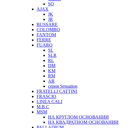
SQ
AJAX
JK
JR
BUSSARE
COLOMBO
FANTOM
FERRE
FUARO
SL
SLR
RL
DM
KM
RM
AR
серия Sensation
FRATELLI CATTINI
FRASCIO
LINEA CALI
M.B.C
MSM
НА КРУГЛОМ ОСНОВАНИИ
НА КВАДРАТНОМ ОСНОВАНИИ
PALLADIUM