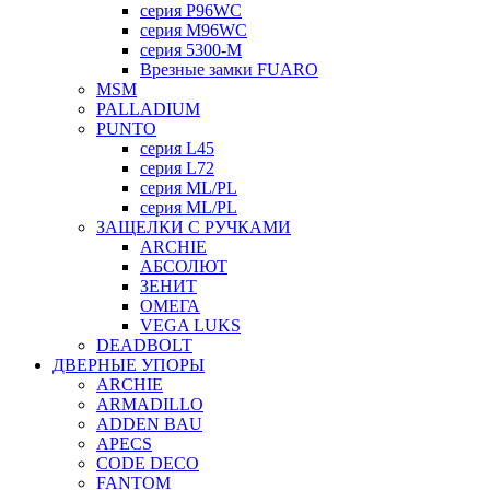
серия P96WC
серия M96WC
серия 5300-M
Врезные замки FUARO
MSM
PALLADIUM
PUNTO
серия L45
серия L72
серия ML/PL
серия ML/PL
ЗАЩЕЛКИ С РУЧКАМИ
ARCHIE
АБСОЛЮТ
ЗЕНИТ
ОМЕГА
VEGA LUKS
DEADBOLT
ДВЕРНЫЕ УПОРЫ
ARCHIE
ARMADILLO
ADDEN BAU
APECS
CODE DECO
FANTOM