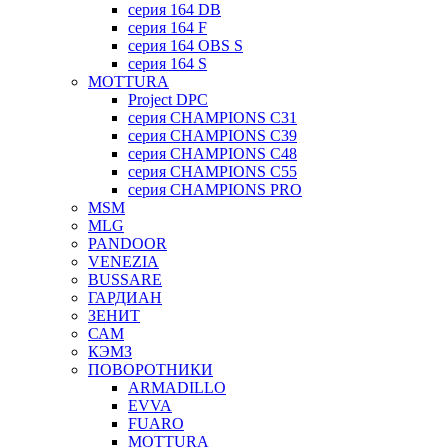
серия 164 DB
серия 164 F
серия 164 OBS S
серия 164 S
MOTTURA
Project DPC
серия CHAMPIONS C31
серия CHAMPIONS C39
серия CHAMPIONS C48
серия CHAMPIONS C55
серия CHAMPIONS PRO
MSM
MLG
PANDOOR
VENEZIA
BUSSARE
ГАРДИАН
ЗЕНИТ
САМ
КЭМЗ
ПОВОРОТНИКИ
ARMADILLO
EVVA
FUARO
MOTTURA