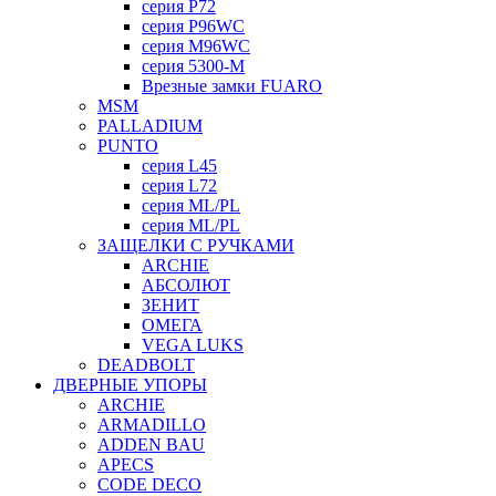
серия P72
серия P96WC
серия M96WC
серия 5300-M
Врезные замки FUARO
MSM
PALLADIUM
PUNTO
серия L45
серия L72
серия ML/PL
серия ML/PL
ЗАЩЕЛКИ С РУЧКАМИ
ARCHIE
АБСОЛЮТ
ЗЕНИТ
ОМЕГА
VEGA LUKS
DEADBOLT
ДВЕРНЫЕ УПОРЫ
ARCHIE
ARMADILLO
ADDEN BAU
APECS
CODE DECO