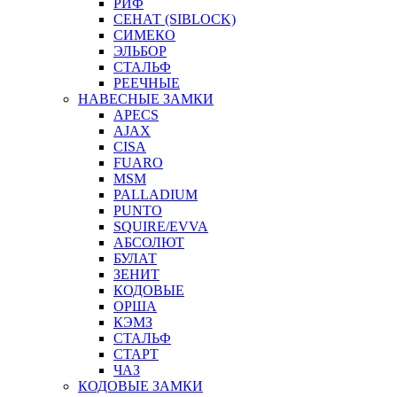
РИФ
СЕНАТ (SIBLOCK)
СИМЕКО
ЭЛЬБОР
СТАЛЬФ
РЕЕЧНЫЕ
НАВЕСНЫЕ ЗАМКИ
APECS
AJAX
CISA
FUARO
MSM
PALLADIUM
PUNTO
SQUIRE/EVVA
АБСОЛЮТ
БУЛАТ
ЗЕНИТ
КОДОВЫЕ
ОРША
КЭМЗ
СТАЛЬФ
СТАРТ
ЧАЗ
КОДОВЫЕ ЗАМКИ