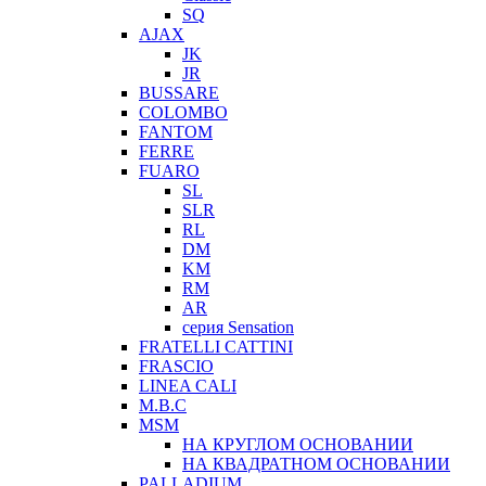
SQ
AJAX
JK
JR
BUSSARE
COLOMBO
FANTOM
FERRE
FUARO
SL
SLR
RL
DM
KM
RM
AR
серия Sensation
FRATELLI CATTINI
FRASCIO
LINEA CALI
M.B.C
MSM
НА КРУГЛОМ ОСНОВАНИИ
НА КВАДРАТНОМ ОСНОВАНИИ
PALLADIUM