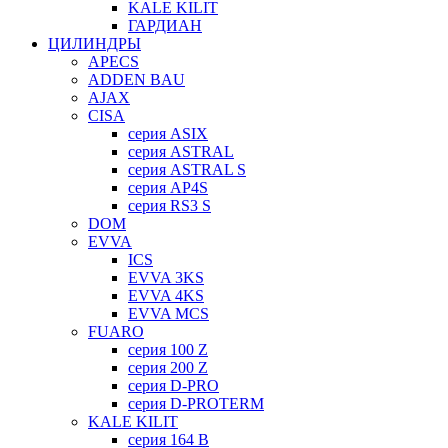
KALE KILIT
ГАРДИАН
ЦИЛИНДРЫ
APECS
ADDEN BAU
AJAX
CISA
серия ASIX
серия ASTRAL
серия ASTRAL S
серия AP4S
серия RS3 S
DOM
EVVA
ICS
EVVA 3KS
EVVA 4KS
EVVA MCS
FUARO
серия 100 Z
серия 200 Z
серия D-PRO
серия D-PROTERM
KALE KILIT
серия 164 B