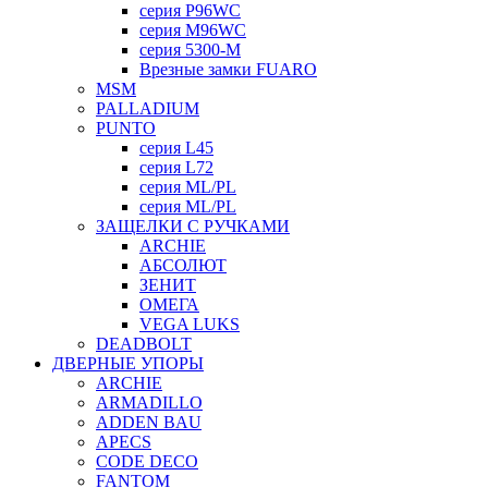
серия P96WC
серия M96WC
серия 5300-M
Врезные замки FUARO
MSM
PALLADIUM
PUNTO
серия L45
серия L72
серия ML/PL
серия ML/PL
ЗАЩЕЛКИ С РУЧКАМИ
ARCHIE
АБСОЛЮТ
ЗЕНИТ
ОМЕГА
VEGA LUKS
DEADBOLT
ДВЕРНЫЕ УПОРЫ
ARCHIE
ARMADILLO
ADDEN BAU
APECS
CODE DECO
FANTOM