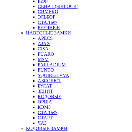
РИФ
СЕНАТ (SIBLOCK)
СИМЕКО
ЭЛЬБОР
СТАЛЬФ
РЕЕЧНЫЕ
НАВЕСНЫЕ ЗАМКИ
APECS
AJAX
CISA
FUARO
MSM
PALLADIUM
PUNTO
SQUIRE/EVVA
АБСОЛЮТ
БУЛАТ
ЗЕНИТ
КОДОВЫЕ
ОРША
КЭМЗ
СТАЛЬФ
СТАРТ
ЧАЗ
КОДОВЫЕ ЗАМКИ