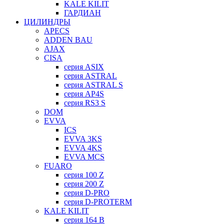
KALE KILIT
ГАРДИАН
ЦИЛИНДРЫ
APECS
ADDEN BAU
AJAX
CISA
серия ASIX
серия ASTRAL
серия ASTRAL S
серия AP4S
серия RS3 S
DOM
EVVA
ICS
EVVA 3KS
EVVA 4KS
EVVA MCS
FUARO
серия 100 Z
серия 200 Z
серия D-PRO
серия D-PROTERM
KALE KILIT
серия 164 B