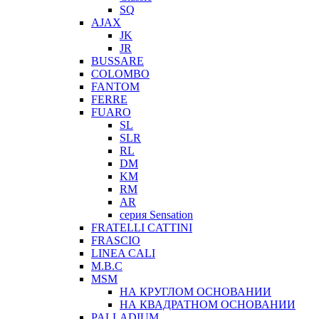
SQ
AJAX
JK
JR
BUSSARE
COLOMBO
FANTOM
FERRE
FUARO
SL
SLR
RL
DM
KM
RM
AR
серия Sensation
FRATELLI CATTINI
FRASCIO
LINEA CALI
M.B.C
MSM
НА КРУГЛОМ ОСНОВАНИИ
НА КВАДРАТНОМ ОСНОВАНИИ
PALLADIUM