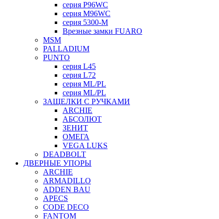
серия P96WC
серия M96WC
серия 5300-M
Врезные замки FUARO
MSM
PALLADIUM
PUNTO
серия L45
серия L72
серия ML/PL
серия ML/PL
ЗАЩЕЛКИ С РУЧКАМИ
ARCHIE
АБСОЛЮТ
ЗЕНИТ
ОМЕГА
VEGA LUKS
DEADBOLT
ДВЕРНЫЕ УПОРЫ
ARCHIE
ARMADILLO
ADDEN BAU
APECS
CODE DECO
FANTOM