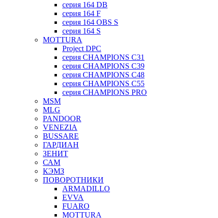
серия 164 DB
серия 164 F
серия 164 OBS S
серия 164 S
MOTTURA
Project DPC
серия CHAMPIONS C31
серия CHAMPIONS C39
серия CHAMPIONS C48
серия CHAMPIONS C55
серия CHAMPIONS PRO
MSM
MLG
PANDOOR
VENEZIA
BUSSARE
ГАРДИАН
ЗЕНИТ
САМ
КЭМЗ
ПОВОРОТНИКИ
ARMADILLO
EVVA
FUARO
MOTTURA