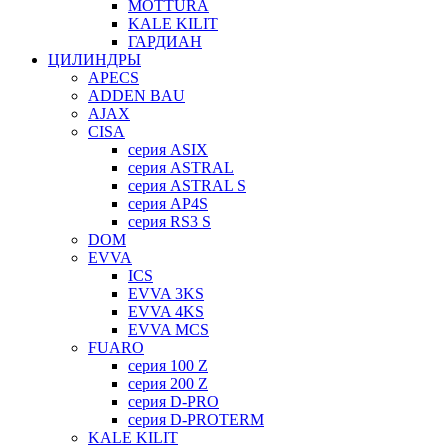
MOTTURA
KALE KILIT
ГАРДИАН
ЦИЛИНДРЫ
APECS
ADDEN BAU
AJAX
CISA
серия ASIX
серия ASTRAL
серия ASTRAL S
серия AP4S
серия RS3 S
DOM
EVVA
ICS
EVVA 3KS
EVVA 4KS
EVVA MCS
FUARO
серия 100 Z
серия 200 Z
серия D-PRO
серия D-PROTERM
KALE KILIT