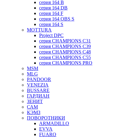
серия 164 B
серия 164 DB
серия 164 F
серия 164 OBS S
серия 164 S
MOTTURA
Project DPC
серия CHAMPIONS C31
серия CHAMPIONS C39
серия CHAMPIONS C48
серия CHAMPIONS C55
серия CHAMPIONS PRO
MSM
MLG
PANDOOR
VENEZIA
BUSSARE
ГАРДИАН
ЗЕНИТ
САМ
КЭМЗ
ПОВОРОТНИКИ
ARMADILLO
EVVA
FUARO