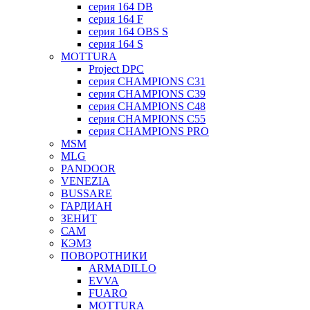
серия 164 DB
серия 164 F
серия 164 OBS S
серия 164 S
MOTTURA
Project DPC
серия CHAMPIONS C31
серия CHAMPIONS C39
серия CHAMPIONS C48
серия CHAMPIONS C55
серия CHAMPIONS PRO
MSM
MLG
PANDOOR
VENEZIA
BUSSARE
ГАРДИАН
ЗЕНИТ
САМ
КЭМЗ
ПОВОРОТНИКИ
ARMADILLO
EVVA
FUARO
MOTTURA