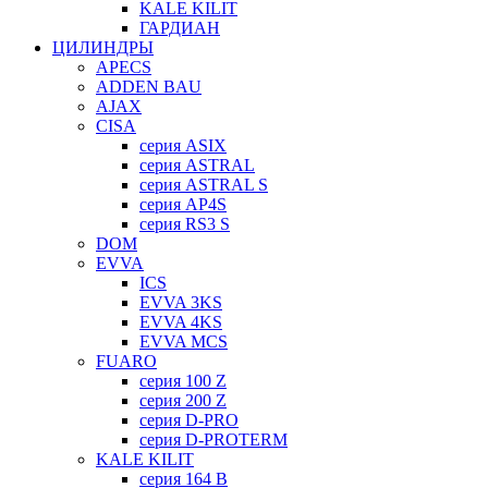
KALE KILIT
ГАРДИАН
ЦИЛИНДРЫ
APECS
ADDEN BAU
AJAX
CISA
серия ASIX
серия ASTRAL
серия ASTRAL S
серия AP4S
серия RS3 S
DOM
EVVA
ICS
EVVA 3KS
EVVA 4KS
EVVA MCS
FUARO
серия 100 Z
серия 200 Z
серия D-PRO
серия D-PROTERM
KALE KILIT
серия 164 B