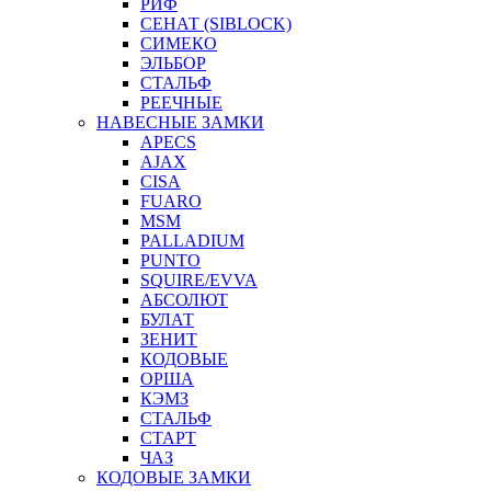
РИФ
СЕНАТ (SIBLOCK)
СИМЕКО
ЭЛЬБОР
СТАЛЬФ
РЕЕЧНЫЕ
НАВЕСНЫЕ ЗАМКИ
APECS
AJAX
CISA
FUARO
MSM
PALLADIUM
PUNTO
SQUIRE/EVVA
АБСОЛЮТ
БУЛАТ
ЗЕНИТ
КОДОВЫЕ
ОРША
КЭМЗ
СТАЛЬФ
СТАРТ
ЧАЗ
КОДОВЫЕ ЗАМКИ