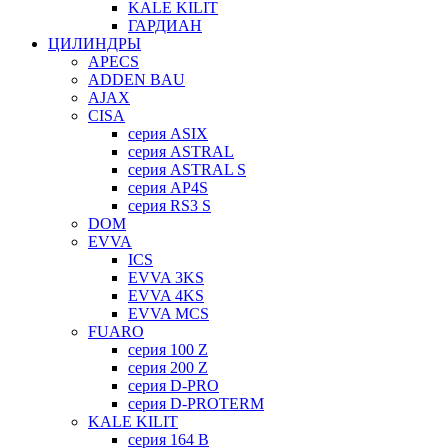
KALE KILIT
ГАРДИАН
ЦИЛИНДРЫ
APECS
ADDEN BAU
AJAX
CISA
серия ASIX
серия ASTRAL
серия ASTRAL S
серия AP4S
серия RS3 S
DOM
EVVA
ICS
EVVA 3KS
EVVA 4KS
EVVA MCS
FUARO
серия 100 Z
серия 200 Z
серия D-PRO
серия D-PROTERM
KALE KILIT
серия 164 B