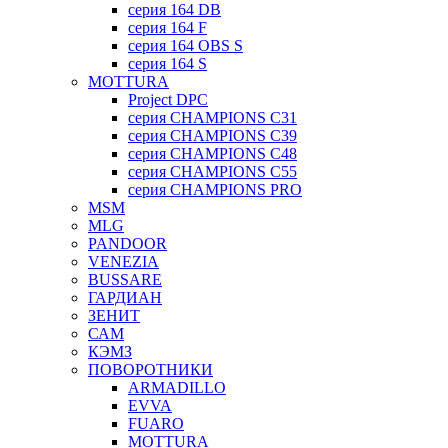
серия 164 DB
серия 164 F
серия 164 OBS S
серия 164 S
MOTTURA
Project DPC
серия CHAMPIONS C31
серия CHAMPIONS C39
серия CHAMPIONS C48
серия CHAMPIONS C55
серия CHAMPIONS PRO
MSM
MLG
PANDOOR
VENEZIA
BUSSARE
ГАРДИАН
ЗЕНИТ
САМ
КЭМЗ
ПОВОРОТНИКИ
ARMADILLO
EVVA
FUARO
MOTTURA