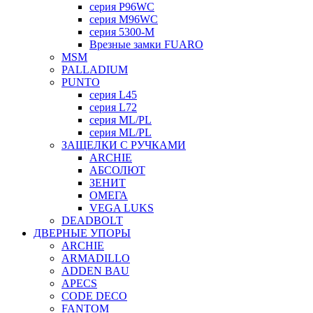
серия P96WC
серия M96WC
серия 5300-M
Врезные замки FUARO
MSM
PALLADIUM
PUNTO
серия L45
серия L72
серия ML/PL
серия ML/PL
ЗАЩЕЛКИ С РУЧКАМИ
ARCHIE
АБСОЛЮТ
ЗЕНИТ
ОМЕГА
VEGA LUKS
DEADBOLT
ДВЕРНЫЕ УПОРЫ
ARCHIE
ARMADILLO
ADDEN BAU
APECS
CODE DECO
FANTOM