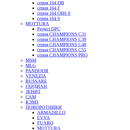
серия 164 DB
серия 164 F
серия 164 OBS S
серия 164 S
MOTTURA
Project DPC
серия CHAMPIONS C31
серия CHAMPIONS C39
серия CHAMPIONS C48
серия CHAMPIONS C55
серия CHAMPIONS PRO
MSM
MLG
PANDOOR
VENEZIA
BUSSARE
ГАРДИАН
ЗЕНИТ
САМ
КЭМЗ
ПОВОРОТНИКИ
ARMADILLO
EVVA
FUARO
MOTTURA