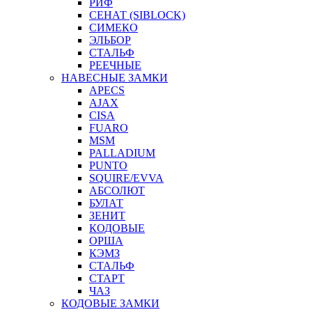
РИФ
СЕНАТ (SIBLOCK)
СИМЕКО
ЭЛЬБОР
СТАЛЬФ
РЕЕЧНЫЕ
НАВЕСНЫЕ ЗАМКИ
APECS
AJAX
CISA
FUARO
MSM
PALLADIUM
PUNTO
SQUIRE/EVVA
АБСОЛЮТ
БУЛАТ
ЗЕНИТ
КОДОВЫЕ
ОРША
КЭМЗ
СТАЛЬФ
СТАРТ
ЧАЗ
КОДОВЫЕ ЗАМКИ