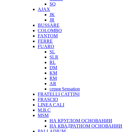
SQ
AJAX
JK
JR
BUSSARE
COLOMBO
FANTOM
FERRE
FUARO
SL
SLR
RL
DM
KM
RM
AR
серия Sensation
FRATELLI CATTINI
FRASCIO
LINEA CALI
M.B.C
MSM
НА КРУГЛОМ ОСНОВАНИИ
НА КВАДРАТНОМ ОСНОВАНИИ
PALLADIUM