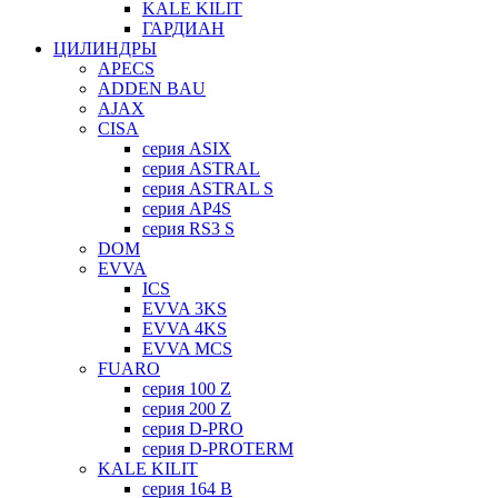
KALE KILIT
ГАРДИАН
ЦИЛИНДРЫ
APECS
ADDEN BAU
AJAX
CISA
серия ASIX
серия ASTRAL
серия ASTRAL S
серия AP4S
серия RS3 S
DOM
EVVA
ICS
EVVA 3KS
EVVA 4KS
EVVA MCS
FUARO
серия 100 Z
серия 200 Z
серия D-PRO
серия D-PROTERM
KALE KILIT
серия 164 B