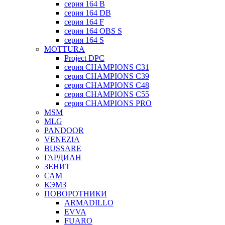
серия 164 B
серия 164 DB
серия 164 F
серия 164 OBS S
серия 164 S
MOTTURA
Project DPC
серия CHAMPIONS C31
серия CHAMPIONS C39
серия CHAMPIONS C48
серия CHAMPIONS C55
серия CHAMPIONS PRO
MSM
MLG
PANDOOR
VENEZIA
BUSSARE
ГАРДИАН
ЗЕНИТ
САМ
КЭМЗ
ПОВОРОТНИКИ
ARMADILLO
EVVA
FUARO