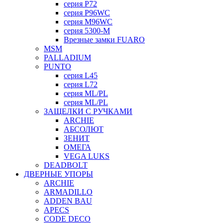
серия P72
серия P96WC
серия M96WC
серия 5300-M
Врезные замки FUARO
MSM
PALLADIUM
PUNTO
серия L45
серия L72
серия ML/PL
серия ML/PL
ЗАЩЕЛКИ С РУЧКАМИ
ARCHIE
АБСОЛЮТ
ЗЕНИТ
ОМЕГА
VEGA LUKS
DEADBOLT
ДВЕРНЫЕ УПОРЫ
ARCHIE
ARMADILLO
ADDEN BAU
APECS
CODE DECO