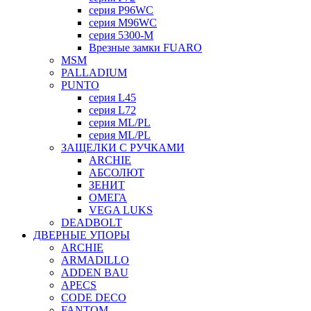
серия P96WC
серия M96WC
серия 5300-M
Врезные замки FUARO
MSM
PALLADIUM
PUNTO
серия L45
серия L72
серия ML/PL
серия ML/PL
ЗАЩЕЛКИ С РУЧКАМИ
ARCHIE
АБСОЛЮТ
ЗЕНИТ
ОМЕГА
VEGA LUKS
DEADBOLT
ДВЕРНЫЕ УПОРЫ
ARCHIE
ARMADILLO
ADDEN BAU
APECS
CODE DECO
FANTOM