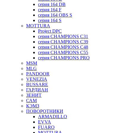
серия 164 DB
серия 164 F
серия 164 OBS S
серия 164 S
MOTTURA
Project DPC
серия CHAMPIONS C31
серия CHAMPIONS C39
серия CHAMPIONS C48
серия CHAMPIONS C55
серия CHAMPIONS PRO
MSM
MLG
PANDOOR
VENEZIA
BUSSARE
ГАРДИАН
ЗЕНИТ
САМ
КЭМЗ
ПОВОРОТНИКИ
ARMADILLO
EVVA
FUARO
MOTTURA