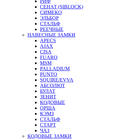
РИФ
СЕНАТ (SIBLOCK)
СИМЕКО
ЭЛЬБОР
СТАЛЬФ
РЕЕЧНЫЕ
НАВЕСНЫЕ ЗАМКИ
APECS
AJAX
CISA
FUARO
MSM
PALLADIUM
PUNTO
SQUIRE/EVVA
АБСОЛЮТ
БУЛАТ
ЗЕНИТ
КОДОВЫЕ
ОРША
КЭМЗ
СТАЛЬФ
СТАРТ
ЧАЗ
КОДОВЫЕ ЗАМКИ