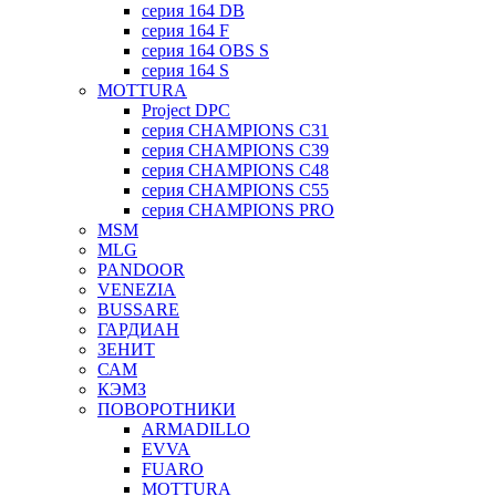
серия 164 DB
серия 164 F
серия 164 OBS S
серия 164 S
MOTTURA
Project DPC
серия CHAMPIONS C31
серия CHAMPIONS C39
серия CHAMPIONS C48
серия CHAMPIONS C55
серия CHAMPIONS PRO
MSM
MLG
PANDOOR
VENEZIA
BUSSARE
ГАРДИАН
ЗЕНИТ
САМ
КЭМЗ
ПОВОРОТНИКИ
ARMADILLO
EVVA
FUARO
MOTTURA