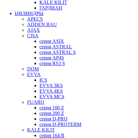
KALE KILIT
ГАРДИАН
ЦИЛИНДРЫ
APECS
ADDEN BAU
AJAX
CISA
серия ASIX
серия ASTRAL
серия ASTRAL S
серия AP4S
серия RS3 S
DOM
EVVA
ICS
EVVA 3KS
EVVA 4KS
EVVA MCS
FUARO
серия 100 Z
серия 200 Z
серия D-PRO
серия D-PROTERM
KALE KILIT
серия 164 B