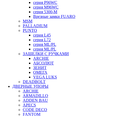
серия P96WC
серия M96WC
серия 5300-M
Врезные замки FUARO
MSM
PALLADIUM
PUNTO
серия L45
серия L72
серия ML/PL
серия ML/PL
ЗАЩЕЛКИ С РУЧКАМИ
ARCHIE
АБСОЛЮТ
ЗЕНИТ
ОМЕГА
VEGA LUKS
DEADBOLT
ДВЕРНЫЕ УПОРЫ
ARCHIE
ARMADILLO
ADDEN BAU
APECS
CODE DECO
FANTOM