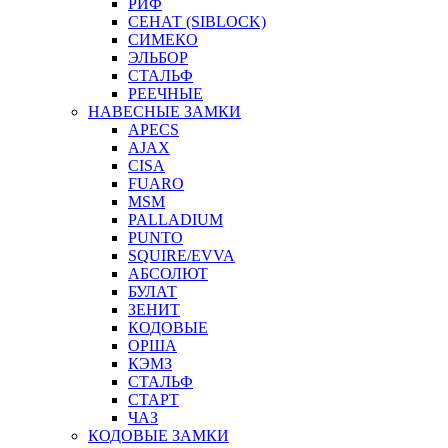
РИФ
СЕНАТ (SIBLOCK)
СИМЕКО
ЭЛЬБОР
СТАЛЬФ
РЕЕЧНЫЕ
НАВЕСНЫЕ ЗАМКИ
APECS
AJAX
CISA
FUARO
MSM
PALLADIUM
PUNTO
SQUIRE/EVVA
АБСОЛЮТ
БУЛАТ
ЗЕНИТ
КОДОВЫЕ
ОРША
КЭМЗ
СТАЛЬФ
СТАРТ
ЧАЗ
КОДОВЫЕ ЗАМКИ