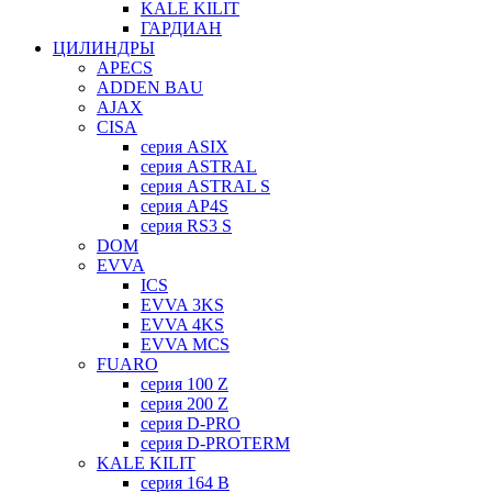
KALE KILIT
ГАРДИАН
ЦИЛИНДРЫ
APECS
ADDEN BAU
AJAX
CISA
серия ASIX
серия ASTRAL
серия ASTRAL S
серия AP4S
серия RS3 S
DOM
EVVA
ICS
EVVA 3KS
EVVA 4KS
EVVA MCS
FUARO
серия 100 Z
серия 200 Z
серия D-PRO
серия D-PROTERM
KALE KILIT
серия 164 B