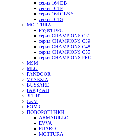
серия 164 DB
серия 164 F
серия 164 OBS S
серия 164 S
MOTTURA
Project DPC
серия CHAMPIONS C31
серия CHAMPIONS C39
серия CHAMPIONS C48
серия CHAMPIONS C55
серия CHAMPIONS PRO
MSM
MLG
PANDOOR
VENEZIA
BUSSARE
ГАРДИАН
ЗЕНИТ
САМ
КЭМЗ
ПОВОРОТНИКИ
ARMADILLO
EVVA
FUARO
MOTTURA