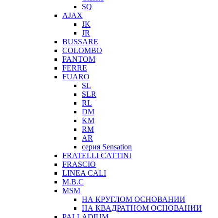
SQ
AJAX
JK
JR
BUSSARE
COLOMBO
FANTOM
FERRE
FUARO
SL
SLR
RL
DM
KM
RM
AR
серия Sensation
FRATELLI CATTINI
FRASCIO
LINEA CALI
M.B.C
MSM
НА КРУГЛОМ ОСНОВАНИИ
НА КВАДРАТНОМ ОСНОВАНИИ
PALLADIUM