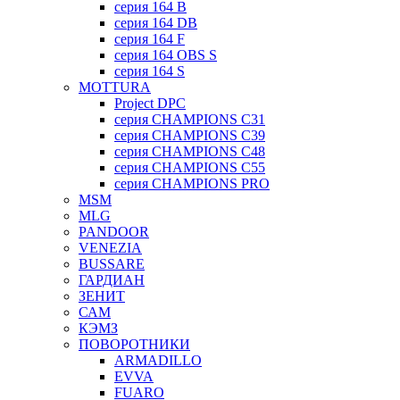
серия 164 B
серия 164 DB
серия 164 F
серия 164 OBS S
серия 164 S
MOTTURA
Project DPC
серия CHAMPIONS C31
серия CHAMPIONS C39
серия CHAMPIONS C48
серия CHAMPIONS C55
серия CHAMPIONS PRO
MSM
MLG
PANDOOR
VENEZIA
BUSSARE
ГАРДИАН
ЗЕНИТ
САМ
КЭМЗ
ПОВОРОТНИКИ
ARMADILLO
EVVA
FUARO