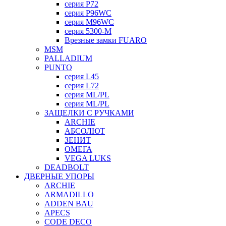
серия P72
серия P96WC
серия M96WC
серия 5300-M
Врезные замки FUARO
MSM
PALLADIUM
PUNTO
серия L45
серия L72
серия ML/PL
серия ML/PL
ЗАЩЕЛКИ С РУЧКАМИ
ARCHIE
АБСОЛЮТ
ЗЕНИТ
ОМЕГА
VEGA LUKS
DEADBOLT
ДВЕРНЫЕ УПОРЫ
ARCHIE
ARMADILLO
ADDEN BAU
APECS
CODE DECO