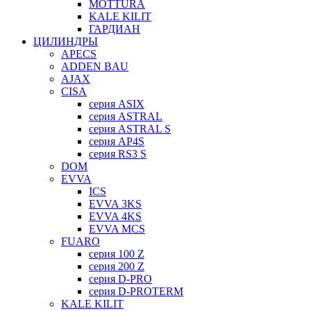
MOTTURA
KALE KILIT
ГАРДИАН
ЦИЛИНДРЫ
APECS
ADDEN BAU
AJAX
CISA
серия ASIX
серия ASTRAL
серия ASTRAL S
серия AP4S
серия RS3 S
DOM
EVVA
ICS
EVVA 3KS
EVVA 4KS
EVVA MCS
FUARO
серия 100 Z
серия 200 Z
серия D-PRO
серия D-PROTERM
KALE KILIT