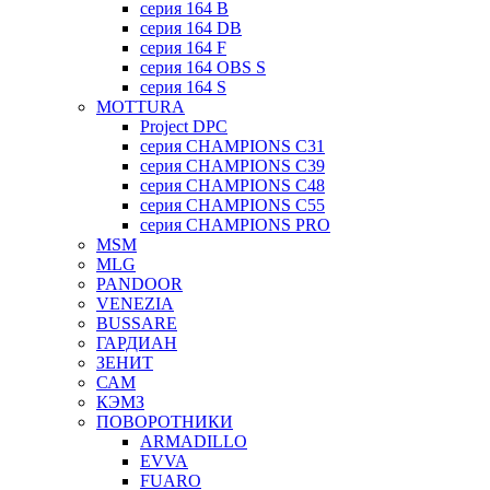
серия 164 B
серия 164 DB
серия 164 F
серия 164 OBS S
серия 164 S
MOTTURA
Project DPC
серия CHAMPIONS C31
серия CHAMPIONS C39
серия CHAMPIONS C48
серия CHAMPIONS C55
серия CHAMPIONS PRO
MSM
MLG
PANDOOR
VENEZIA
BUSSARE
ГАРДИАН
ЗЕНИТ
САМ
КЭМЗ
ПОВОРОТНИКИ
ARMADILLO
EVVA
FUARO