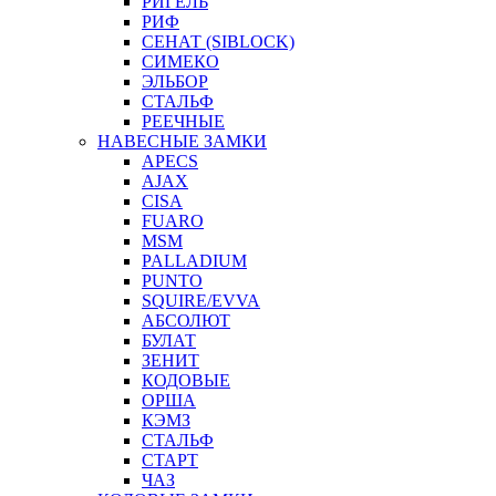
РИГЕЛЬ
РИФ
СЕНАТ (SIBLOCK)
СИМЕКО
ЭЛЬБОР
СТАЛЬФ
РЕЕЧНЫЕ
НАВЕСНЫЕ ЗАМКИ
APECS
AJAX
CISA
FUARO
MSM
PALLADIUM
PUNTO
SQUIRE/EVVA
АБСОЛЮТ
БУЛАТ
ЗЕНИТ
КОДОВЫЕ
ОРША
КЭМЗ
СТАЛЬФ
СТАРТ
ЧАЗ