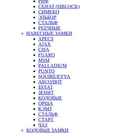
РИФ
СЕНАТ (SIBLOCK)
СИМЕКО
ЭЛЬБОР
СТАЛЬФ
РЕЕЧНЫЕ
НАВЕСНЫЕ ЗАМКИ
APECS
AJAX
CISA
FUARO
MSM
PALLADIUM
PUNTO
SQUIRE/EVVA
АБСОЛЮТ
БУЛАТ
ЗЕНИТ
КОДОВЫЕ
ОРША
КЭМЗ
СТАЛЬФ
СТАРТ
ЧАЗ
КОДОВЫЕ ЗАМКИ