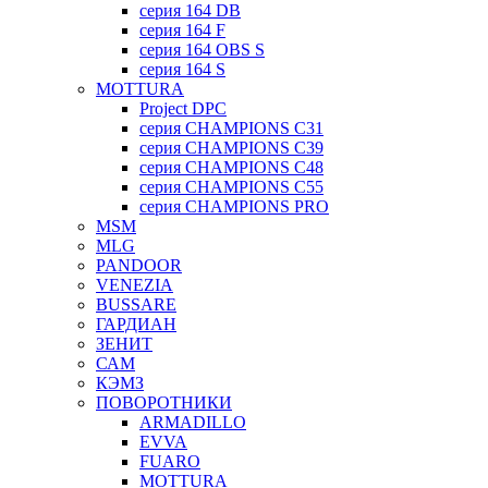
серия 164 DB
серия 164 F
серия 164 OBS S
серия 164 S
MOTTURA
Project DPC
серия CHAMPIONS C31
серия CHAMPIONS C39
серия CHAMPIONS C48
серия CHAMPIONS C55
серия CHAMPIONS PRO
MSM
MLG
PANDOOR
VENEZIA
BUSSARE
ГАРДИАН
ЗЕНИТ
САМ
КЭМЗ
ПОВОРОТНИКИ
ARMADILLO
EVVA
FUARO
MOTTURA