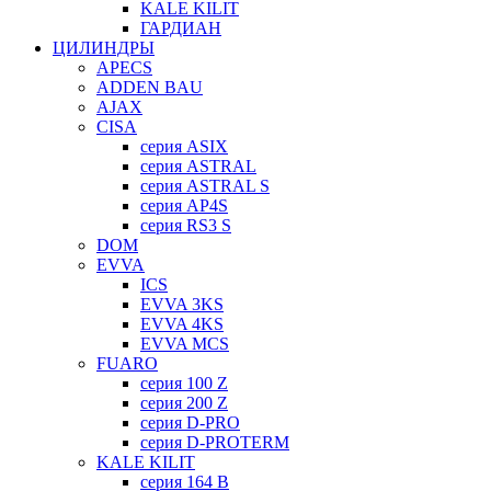
KALE KILIT
ГАРДИАН
ЦИЛИНДРЫ
APECS
ADDEN BAU
AJAX
CISA
серия ASIX
серия ASTRAL
серия ASTRAL S
серия AP4S
серия RS3 S
DOM
EVVA
ICS
EVVA 3KS
EVVA 4KS
EVVA MCS
FUARO
серия 100 Z
серия 200 Z
серия D-PRO
серия D-PROTERM
KALE KILIT
серия 164 B