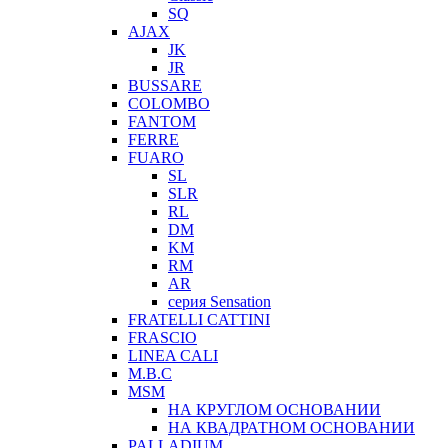
SQ
AJAX
JK
JR
BUSSARE
COLOMBO
FANTOM
FERRE
FUARO
SL
SLR
RL
DM
KM
RM
AR
серия Sensation
FRATELLI CATTINI
FRASCIO
LINEA CALI
M.B.C
MSM
НА КРУГЛОМ ОСНОВАНИИ
НА КВАДРАТНОМ ОСНОВАНИИ
PALLADIUM