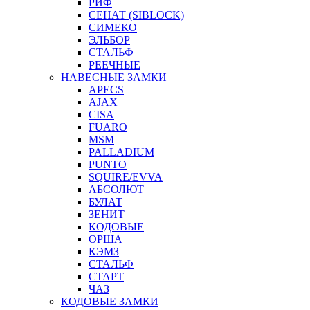
РИФ
СЕНАТ (SIBLOCK)
СИМЕКО
ЭЛЬБОР
СТАЛЬФ
РЕЕЧНЫЕ
НАВЕСНЫЕ ЗАМКИ
APECS
AJAX
CISA
FUARO
MSM
PALLADIUM
PUNTO
SQUIRE/EVVA
АБСОЛЮТ
БУЛАТ
ЗЕНИТ
КОДОВЫЕ
ОРША
КЭМЗ
СТАЛЬФ
СТАРТ
ЧАЗ
КОДОВЫЕ ЗАМКИ