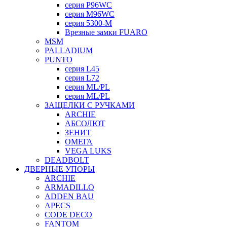
серия P96WC
серия M96WC
серия 5300-M
Врезные замки FUARO
MSM
PALLADIUM
PUNTO
серия L45
серия L72
серия ML/PL
серия ML/PL
ЗАЩЕЛКИ С РУЧКАМИ
ARCHIE
АБСОЛЮТ
ЗЕНИТ
ОМЕГА
VEGA LUKS
DEADBOLT
ДВЕРНЫЕ УПОРЫ
ARCHIE
ARMADILLO
ADDEN BAU
APECS
CODE DECO
FANTOM