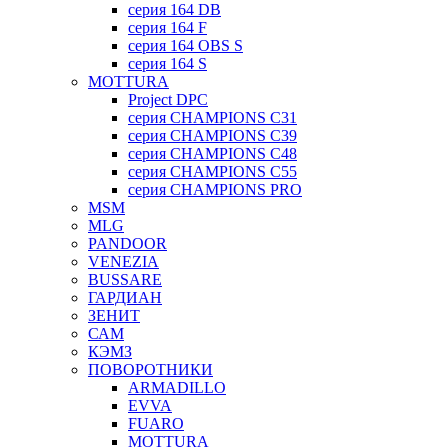
серия 164 DB
серия 164 F
серия 164 OBS S
серия 164 S
MOTTURA
Project DPC
серия CHAMPIONS C31
серия CHAMPIONS C39
серия CHAMPIONS C48
серия CHAMPIONS C55
серия CHAMPIONS PRO
MSM
MLG
PANDOOR
VENEZIA
BUSSARE
ГАРДИАН
ЗЕНИТ
САМ
КЭМЗ
ПОВОРОТНИКИ
ARMADILLO
EVVA
FUARO
MOTTURA