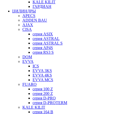
KALE KILIT
ГАРДИАН
ЦИЛИНДРЫ
APECS
ADDEN BAU
AJAX
CISA
серия ASIX
серия ASTRAL
серия ASTRAL S
серия AP4S
серия RS3 S
DOM
EVVA
ICS
EVVA 3KS
EVVA 4KS
EVVA MCS
FUARO
серия 100 Z
серия 200 Z
серия D-PRO
серия D-PROTERM
KALE KILIT
серия 164 B