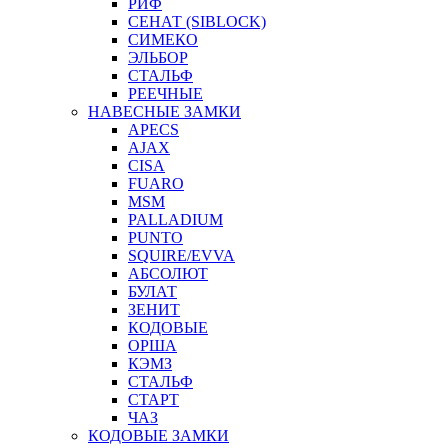
РИФ
СЕНАТ (SIBLOCK)
СИМЕКО
ЭЛЬБОР
СТАЛЬФ
РЕЕЧНЫЕ
НАВЕСНЫЕ ЗАМКИ
APECS
AJAX
CISA
FUARO
MSM
PALLADIUM
PUNTO
SQUIRE/EVVA
АБСОЛЮТ
БУЛАТ
ЗЕНИТ
КОДОВЫЕ
ОРША
КЭМЗ
СТАЛЬФ
СТАРТ
ЧАЗ
КОДОВЫЕ ЗАМКИ