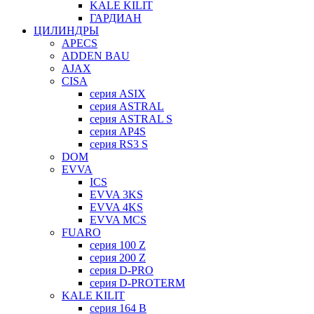
KALE KILIT
ГАРДИАН
ЦИЛИНДРЫ
APECS
ADDEN BAU
AJAX
CISA
серия ASIX
серия ASTRAL
серия ASTRAL S
серия AP4S
серия RS3 S
DOM
EVVA
ICS
EVVA 3KS
EVVA 4KS
EVVA MCS
FUARO
серия 100 Z
серия 200 Z
серия D-PRO
серия D-PROTERM
KALE KILIT
серия 164 B