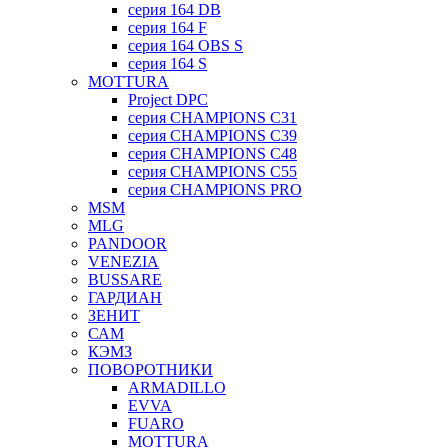
серия 164 DB
серия 164 F
серия 164 OBS S
серия 164 S
MOTTURA
Project DPC
серия CHAMPIONS C31
серия CHAMPIONS C39
серия CHAMPIONS C48
серия CHAMPIONS C55
серия CHAMPIONS PRO
MSM
MLG
PANDOOR
VENEZIA
BUSSARE
ГАРДИАН
ЗЕНИТ
САМ
КЭМЗ
ПОВОРОТНИКИ
ARMADILLO
EVVA
FUARO
MOTTURA