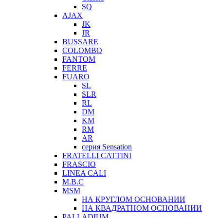
SQ
AJAX
JK
JR
BUSSARE
COLOMBO
FANTOM
FERRE
FUARO
SL
SLR
RL
DM
KM
RM
AR
серия Sensation
FRATELLI CATTINI
FRASCIO
LINEA CALI
M.B.C
MSM
НА КРУГЛОМ ОСНОВАНИИ
НА КВАДРАТНОМ ОСНОВАНИИ
PALLADIUM