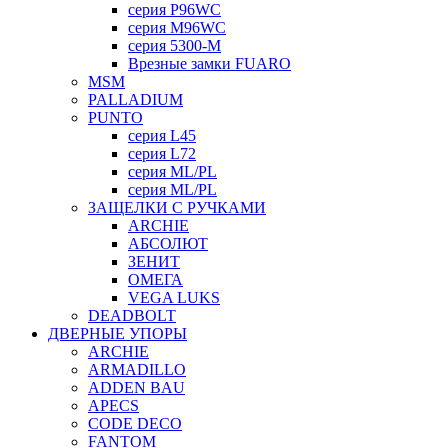
серия P96WC
серия M96WC
серия 5300-M
Врезные замки FUARO
MSM
PALLADIUM
PUNTO
серия L45
серия L72
серия ML/PL
серия ML/PL
ЗАЩЕЛКИ С РУЧКАМИ
ARCHIE
АБСОЛЮТ
ЗЕНИТ
ОМЕГА
VEGA LUKS
DEADBOLT
ДВЕРНЫЕ УПОРЫ
ARCHIE
ARMADILLO
ADDEN BAU
APECS
CODE DECO
FANTOM