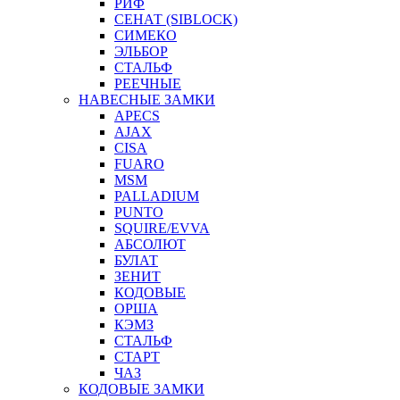
РИФ
СЕНАТ (SIBLOCK)
СИМЕКО
ЭЛЬБОР
СТАЛЬФ
РЕЕЧНЫЕ
НАВЕСНЫЕ ЗАМКИ
APECS
AJAX
CISA
FUARO
MSM
PALLADIUM
PUNTO
SQUIRE/EVVA
АБСОЛЮТ
БУЛАТ
ЗЕНИТ
КОДОВЫЕ
ОРША
КЭМЗ
СТАЛЬФ
СТАРТ
ЧАЗ
КОДОВЫЕ ЗАМКИ