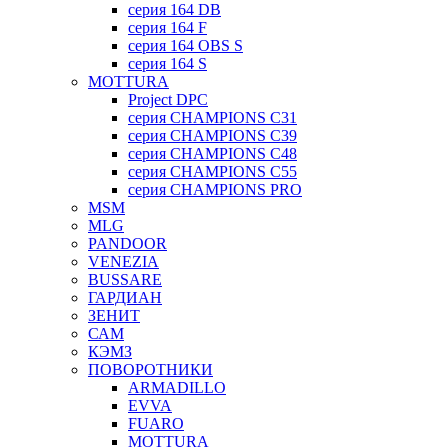
серия 164 DB
серия 164 F
серия 164 OBS S
серия 164 S
MOTTURA
Project DPC
серия CHAMPIONS C31
серия CHAMPIONS C39
серия CHAMPIONS C48
серия CHAMPIONS C55
серия CHAMPIONS PRO
MSM
MLG
PANDOOR
VENEZIA
BUSSARE
ГАРДИАН
ЗЕНИТ
САМ
КЭМЗ
ПОВОРОТНИКИ
ARMADILLO
EVVA
FUARO
MOTTURA