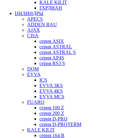
KALE KILIT
ГАРДИАН
ЦИЛИНДРЫ
APECS
ADDEN BAU
AJAX
CISA
серия ASIX
серия ASTRAL
серия ASTRAL S
серия AP4S
серия RS3 S
DOM
EVVA
ICS
EVVA 3KS
EVVA 4KS
EVVA MCS
FUARO
серия 100 Z
серия 200 Z
серия D-PRO
серия D-PROTERM
KALE KILIT
серия 164 B