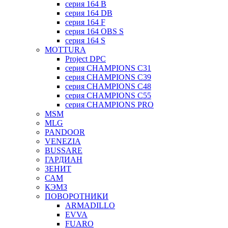
серия 164 B
серия 164 DB
серия 164 F
серия 164 OBS S
серия 164 S
MOTTURA
Project DPC
серия CHAMPIONS C31
серия CHAMPIONS C39
серия CHAMPIONS C48
серия CHAMPIONS C55
серия CHAMPIONS PRO
MSM
MLG
PANDOOR
VENEZIA
BUSSARE
ГАРДИАН
ЗЕНИТ
САМ
КЭМЗ
ПОВОРОТНИКИ
ARMADILLO
EVVA
FUARO