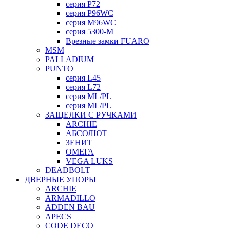
серия P72
серия P96WC
серия M96WC
серия 5300-M
Врезные замки FUARO
MSM
PALLADIUM
PUNTO
серия L45
серия L72
серия ML/PL
серия ML/PL
ЗАЩЕЛКИ С РУЧКАМИ
ARCHIE
АБСОЛЮТ
ЗЕНИТ
ОМЕГА
VEGA LUKS
DEADBOLT
ДВЕРНЫЕ УПОРЫ
ARCHIE
ARMADILLO
ADDEN BAU
APECS
CODE DECO